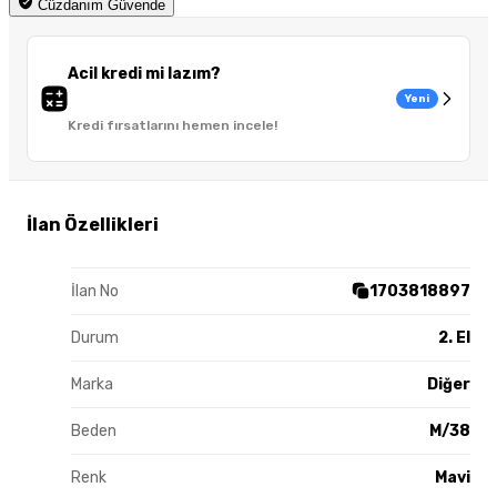
Cüzdanım Güvende
Acil kredi mi lazım?
Yeni
Kredi fırsatlarını hemen incele!
İlan Özellikleri
İlan No
1703818897
Durum
2. El
Marka
Diğer
Beden
M/38
Renk
Mavi