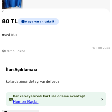
1
/
3
80 TL
6
aya varan taksit!
mavi bluz
17 Tem 2026
Edirne, Edirne
İlan Açıklaması
kollarda zincir detayı var defosuz
Banka veya kredi kartı ile ödeme avantajı!
Hemen Başla!