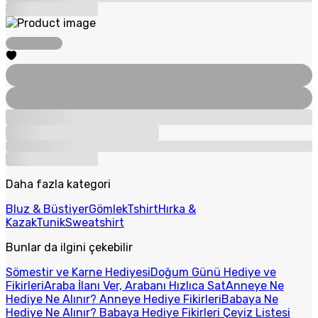
Daha fazla kategori
Bluz & Büstiyer
Gömlek
Tshirt
Hırka &
Kazak
Tunik
Sweatshirt
Bunlar da ilgini çekebilir
Sömestir ve Karne Hediyesi
Doğum Günü Hediye ve
Fikirleri
Araba İlanı Ver, Arabanı Hızlıca Sat
Anneye Ne
Hediye Ne Alınır? Anneye Hediye Fikirleri
Babaya Ne
Hediye Ne Alınır? Babaya Hediye Fikirleri
Çeyiz Listesi