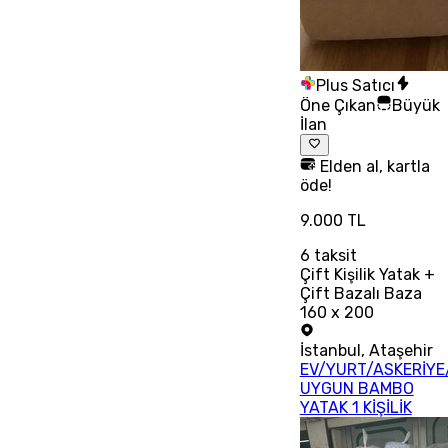
Plus Satıcı
Öne Çıkan
Büyük
İlan
Elden al, kartla
öde!
9.000 TL
6
taksit
Çift Kişilik Yatak +
Çift Bazalı Baza
160 x 200
İstanbul
,
Ataşehir
EV/YURT/ASKERİYE
UYGUN BAMBO
YATAK 1 KİŞİLİK