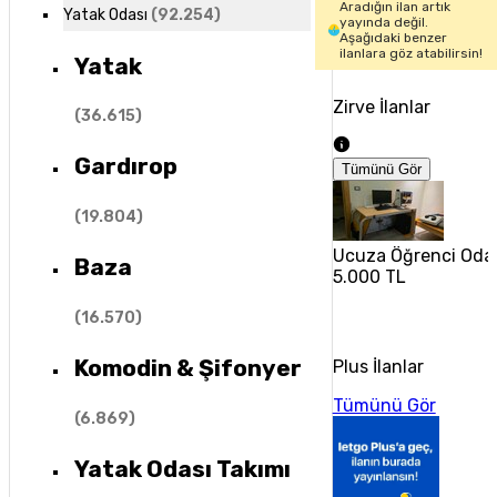
Aradığın ilan artık
Yatak Odası
(
92.254
)
yayında değil.
Aşağıdaki benzer
ilanlara göz atabilirsin!
Yatak
Zirve İlanlar
(
36.615
)
Gardırop
Tümünü Gör
(
19.804
)
Ucuza Öğrenci Oda 
Baza
5.000 TL
(
16.570
)
Komodin & Şifonyer
Plus İlanlar
Tümünü Gör
(
6.869
)
Yatak Odası Takımı