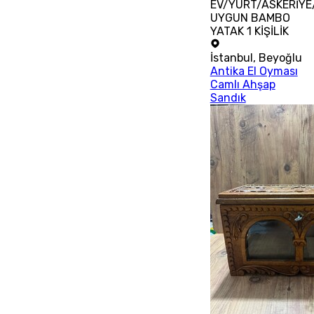
EV/YURT/ASKERİYE
UYGUN BAMBO
YATAK 1 KİŞİLİK
İstanbul
,
Beyoğlu
Antika El Oyması
Camlı Ahşap
Sandık