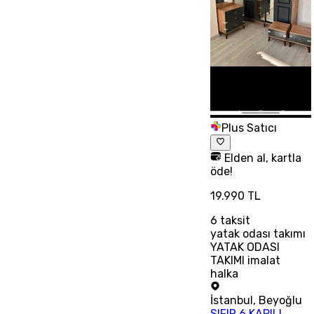
Plus Satıcı
Elden al, kartla
öde!
19.990 TL
6
taksit
yatak odası takımı
YATAK ODASI
TAKIMI imalat
halka
İstanbul
,
Beyoğlu
SIFIR 6 KAPILI