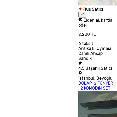
Plus Satıcı
Elden al, kartla
öde!
2.200 TL
6
taksit
Antika El Oyması
Camlı Ahşap
Sandık
4.5
Başarılı Satıcı
İstanbul
,
Beyoğlu
DOLAP, ŞİFONYER
, 2 KOMODİN SET