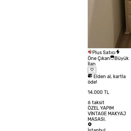
Plus Satıcı
Öne Çıkan
Büyük
İlan
Elden al, kartla
öde!
14.000 TL
6
taksit
ÖZEL YAPIM
VİNTAGE MAKYAJ
MASASI.
İstanbul
,