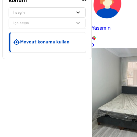
Konum
İl seçin
İlçe seçin
Yasemin
Mevcut konumu kullan