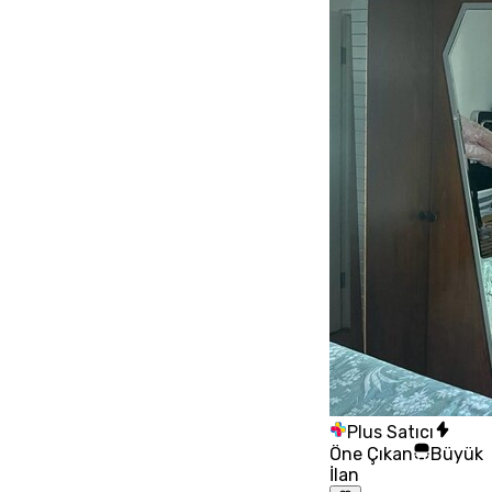
Plus Satıcı
Öne Çıkan
Büyük
İlan