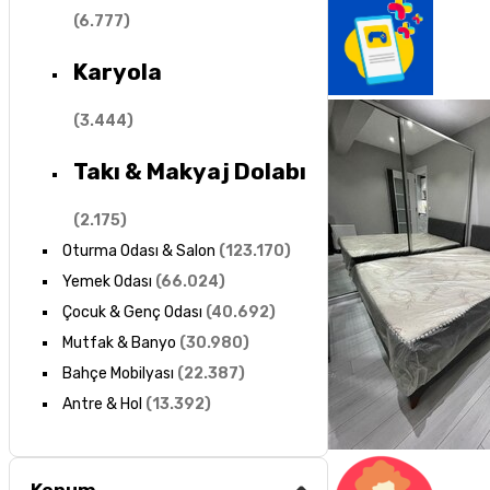
(
6.777
)
Karyola
(
3.444
)
Takı & Makyaj Dolabı
(
2.175
)
Oturma Odası & Salon
(
123.170
)
Yemek Odası
(
66.024
)
Çocuk & Genç Odası
(
40.692
)
Mutfak & Banyo
(
30.980
)
Bahçe Mobilyası
(
22.387
)
Antre & Hol
(
13.392
)