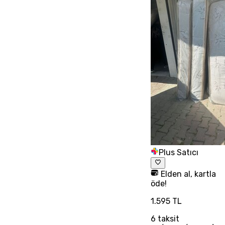
Plus Satıcı
Elden al, kartla
öde!
1.595 TL
6
taksit