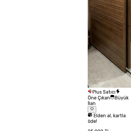
Plus Satıcı
Öne Çıkan
Büyük
İlan
Elden al, kartla
öde!