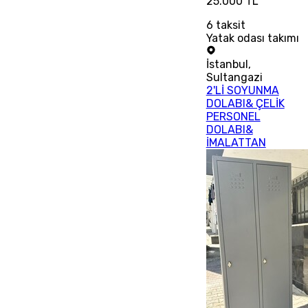
25.000 TL
6
taksit
Yatak odası takımı
İstanbul
,
Sultangazi
2'Lİ SOYUNMA
DOLABI& ÇELİK
PERSONEL
DOLABI&
İMALATTAN