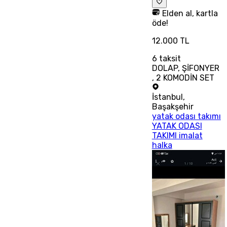
Elden al, kartla
öde!
12.000 TL
6
taksit
DOLAP, ŞİFONYER
, 2 KOMODİN SET
İstanbul
,
Başakşehir
yatak odası takımı
YATAK ODASI
TAKIMI imalat
halka