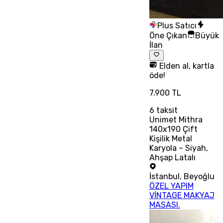
Plus Satıcı
Öne Çıkan
Büyük
İlan
Elden al, kartla
öde!
7.900 TL
6
taksit
Unimet Mithra
140x190 Çift
Kişilik Metal
Karyola – Siyah,
Ahşap Latalı
İstanbul
,
Beyoğlu
ÖZEL YAPIM
VİNTAGE MAKYAJ
MASASI.