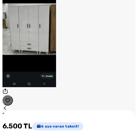
1
/
1
6.500 TL
6
aya varan taksit!