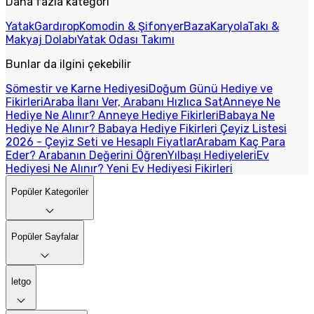
Daha fazla kategori
Yatak
Gardırop
Komodin & Şifonyer
Baza
Karyola
Takı &
Makyaj Dolabı
Yatak Odası Takımı
Bunlar da ilgini çekebilir
Sömestir ve Karne Hediyesi
Doğum Günü Hediye ve
Fikirleri
Araba İlanı Ver, Arabanı Hızlıca Sat
Anneye Ne
Hediye Ne Alınır? Anneye Hediye Fikirleri
Babaya Ne
Hediye Ne Alınır? Babaya Hediye Fikirleri
Çeyiz Listesi
2026 - Çeyiz Seti ve Hesaplı Fiyatlar
Arabam Kaç Para
Eder? Arabanın Değerini Öğren
Yılbaşı Hediyeleri
Ev
Hediyesi Ne Alınır? Yeni Ev Hediyesi Fikirleri
Popüler Kategoriler
Popüler Sayfalar
letgo