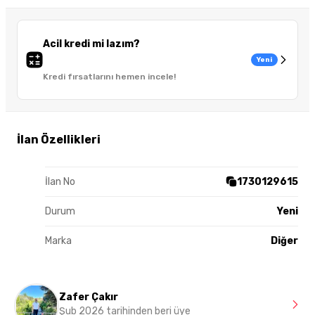
Acil kredi mi lazım?
Yeni
Kredi fırsatlarını hemen incele!
İlan Özellikleri
İlan No
1730129615
Durum
Yeni
Marka
Diğer
Zafer Çakır
Şub 2026 tarihinden beri üye