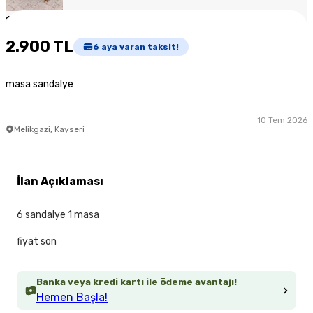
1
/
2
2.900 TL
6
aya varan taksit!
masa sandalye
10 Tem 2026
Melikgazi, Kayseri
İlan Açıklaması
6 sandalye 1 masa
fiyat son
Banka veya kredi kartı ile ödeme avantajı!
Hemen Başla!