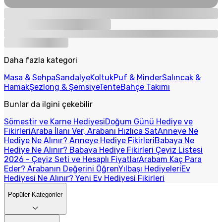
Daha fazla kategori
Masa & Sehpa
Sandalye
Koltuk
Puf & Minder
Salıncak &
Hamak
Şezlong & Şemsiye
Tente
Bahçe Takımı
Bunlar da ilgini çekebilir
Sömestir ve Karne Hediyesi
Doğum Günü Hediye ve
Fikirleri
Araba İlanı Ver, Arabanı Hızlıca Sat
Anneye Ne
Hediye Ne Alınır? Anneye Hediye Fikirleri
Babaya Ne
Hediye Ne Alınır? Babaya Hediye Fikirleri
Çeyiz Listesi
2026 - Çeyiz Seti ve Hesaplı Fiyatlar
Arabam Kaç Para
Eder? Arabanın Değerini Öğren
Yılbaşı Hediyeleri
Ev
Hediyesi Ne Alınır? Yeni Ev Hediyesi Fikirleri
Popüler Kategoriler