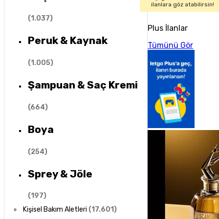
ilanlara göz atabilirsin!
(
1.037
)
Plus İlanlar
Peruk & Kaynak
Tümünü Gör
(
1.005
)
Şampuan & Saç Kremi
(
664
)
Boya
(
254
)
Sprey & Jöle
(
197
)
Kişisel Bakım Aletleri
(
17.601
)