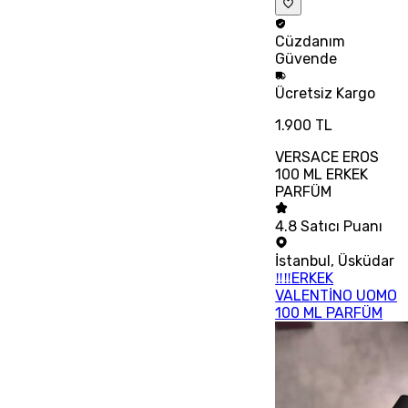
Cüzdanım
Güvende
Ücretsiz
Kargo
1.900 TL
VERSACE EROS
100 ML ERKEK
PARFÜM
4.8
Satıcı Puanı
İstanbul
,
Üsküdar
‼‼ERKEK
VALENTİNO UOMO
100 ML PARFÜM