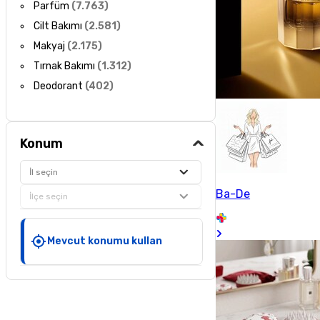
Parfüm
(
7.763
)
Cilt Bakımı
(
2.581
)
Makyaj
(
2.175
)
Tırnak Bakımı
(
1.312
)
Deodorant
(
402
)
Konum
İl seçin
Ba-De
İlçe seçin
Mevcut konumu kullan