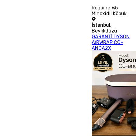
Rogaine %5
Minoxidil Köpük
İstanbul
,
Beylikdüzü
GARANTİ DYSON
AİRWRAP CO-
ANDA2X