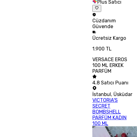
Plus Satıcı
Cüzdanım
Güvende
Ücretsiz
Kargo
1.900 TL
VERSACE EROS
100 ML ERKEK
PARFÜM
4.8
Satıcı Puanı
İstanbul
,
Üsküdar
VICTORIA'S
SECRET
BOMBSHELL
PARFÜM KADIN
100 ML