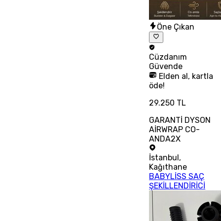
Öne Çıkan
Cüzdanım
Güvende
Elden al, kartla
öde!
29.250 TL
GARANTİ DYSON
AİRWRAP CO-
ANDA2X
İstanbul
,
Kağıthane
BABYLİSS SAÇ
ŞEKİLLENDİRİCİ