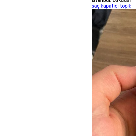
İstanbul
,
Üsküdar
saç kapatıcı topik