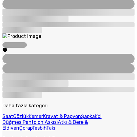
Daha fazla kategori
Saat
Gözlük
Kemer
Kravat & Papyon
Şapka
Kol
Düğmesi
Pantolon Askısı
Atkı & Bere &
Eldiven
Çorap
Tesbih
Takı