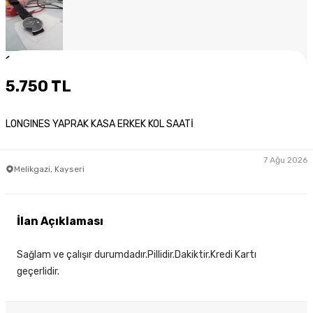
1
/
5
5.750 TL
LONGINES YAPRAK KASA ERKEK KOL SAATİ
7 Ağu 2026
Melikgazi, Kayseri
İlan Açıklaması
Sağlam ve çalışır durumdadır.Pillidir.Dakiktir.Kredi Kartı
geçerlidir.