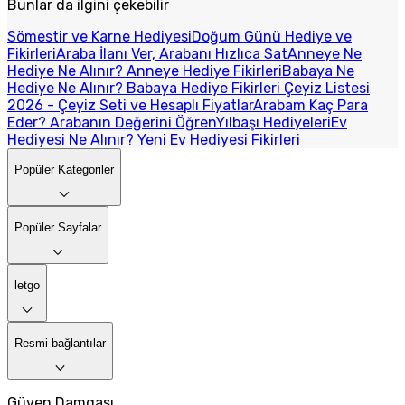
Bunlar da ilgini çekebilir
Sömestir ve Karne Hediyesi
Doğum Günü Hediye ve
Fikirleri
Araba İlanı Ver, Arabanı Hızlıca Sat
Anneye Ne
Hediye Ne Alınır? Anneye Hediye Fikirleri
Babaya Ne
Hediye Ne Alınır? Babaya Hediye Fikirleri
Çeyiz Listesi
2026 - Çeyiz Seti ve Hesaplı Fiyatlar
Arabam Kaç Para
Eder? Arabanın Değerini Öğren
Yılbaşı Hediyeleri
Ev
Hediyesi Ne Alınır? Yeni Ev Hediyesi Fikirleri
Popüler Kategoriler
Popüler Sayfalar
letgo
Resmi bağlantılar
Güven Damgası