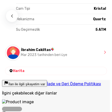
Cam Tipi
Kristal
Mekanizma
Quartz
Su Geçirmezlik
5 ATM
İbrahim Cakiltas
Mar 2023 tarihinden beri üye
Harita
İade ve Geri Ödeme Politikası
İlan ile ilgili şikayetim var
İlgini çekebilecek diğer ilanlar