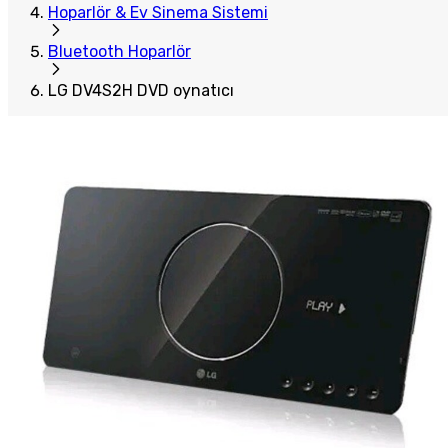
Hoparlör & Ev Sinema Sistemi
Bluetooth Hoparlör
LG DV4S2H DVD oynatıcı