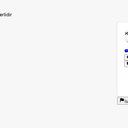
rlidir
İl