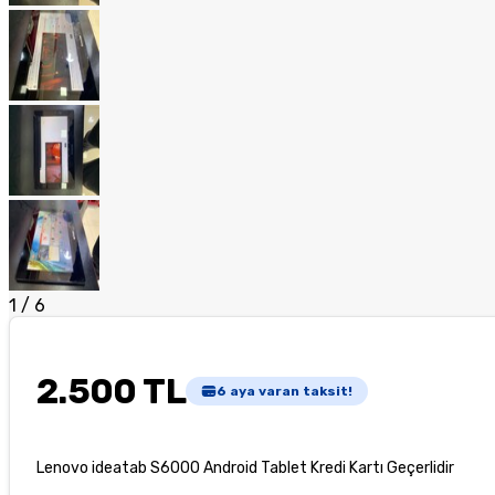
1
/
6
2.500 TL
6
aya varan taksit!
Lenovo ideatab S6000 Android Tablet Kredi Kartı Geçerlidir