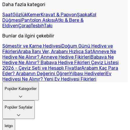
Daha fazla kategori
Saat
Gözlük
Kemer
Kravat & Papyon
Şapka
Kol
Düğmesi
Pantolon Askısı
Atkı & Bere &
Eldiven
Çorap
Tesbih
Takı
Bunlar da ilgini çekebilir
Sömestir ve Karne Hediyesi
Doğum Günü Hediye ve
Fikirleri
Araba İlanı Ver, Arabanı Hızlıca Sat
Anneye Ne
Hediye Ne Alınır? Anneye Hediye Fikirleri
Babaya Ne
Hediye Ne Alınır? Babaya Hediye Fikirleri
Çeyiz Listesi
2026 - Çeyiz Seti ve Hesaplı Fiyatlar
Arabam Kaç Para
Eder? Arabanın Değerini Öğren
Yılbaşı Hediyeleri
Ev
Hediyesi Ne Alınır? Yeni Ev Hediyesi Fikirleri
Popüler Kategoriler
Popüler Sayfalar
letgo