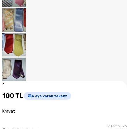
1
/
16
100 TL
6
aya varan taksit!
Kravat
9 Tem 2026