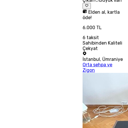
Çıkan
Büyük İlan
Elden al, kartla
öde!
6.000 TL
6
taksit
Sahibinden Kaliteli
Çekyat
İstanbul
,
Ümraniye
Orta sehpa ve
Zigon