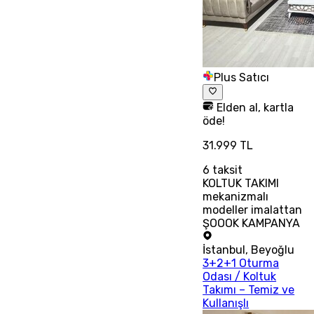
Plus Satıcı
Elden al, kartla
öde!
31.999 TL
6
taksit
KOLTUK TAKIMI
mekanizmalı
modeller imalattan
ŞOOOK KAMPANYA
İstanbul
,
Beyoğlu
3+2+1 Oturma
Odası / Koltuk
Takımı – Temiz ve
Kullanışlı