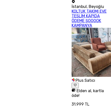
İstanbul
,
Beyoğlu
KOLTUK TAKIMI EVE
TESLİM KAPIDA
ÖDEME ŞOOOOK
KAMPANYA
Plus Satıcı
Elden al, kartla
öde!
31.999 TL