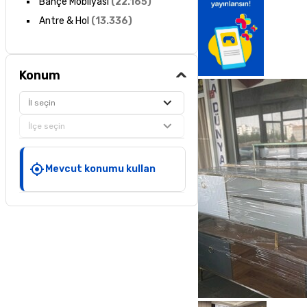
Bahçe Mobilyası
(
22.165
)
Antre & Hol
(
13.336
)
Konum
İl seçin
İlçe seçin
Mevcut konumu kullan