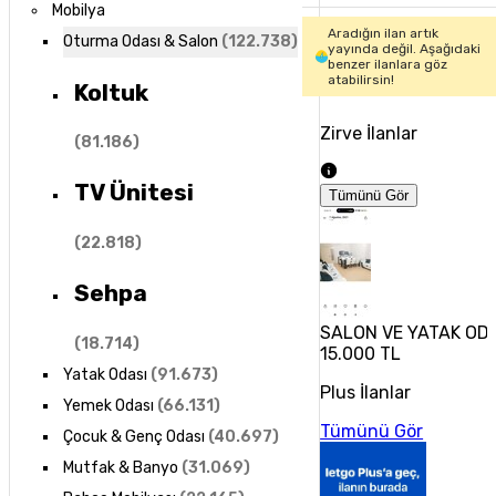
Mobilya
Aradığın ilan artık
Oturma Odası & Salon
(
122.738
)
yayında değil. Aşağıdaki
benzer ilanlara göz
atabilirsin!
Koltuk
Zirve İlanlar
(
81.186
)
TV Ünitesi
Tümünü Gör
(
22.818
)
Sehpa
SALON VE YATAK ODA
(
18.714
)
15.000 TL
Yatak Odası
(
91.673
)
Plus İlanlar
Yemek Odası
(
66.131
)
Tümünü Gör
Çocuk & Genç Odası
(
40.697
)
Mutfak & Banyo
(
31.069
)