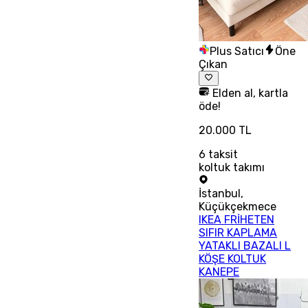
Plus Satıcı
Öne
Çıkan
Elden al, kartla
öde!
20.000 TL
6
taksit
koltuk takımı
İstanbul
,
Küçükçekmece
IKEA FRİHETEN
SIFIR KAPLAMA
YATAKLI BAZALI L
KÖŞE KOLTUK
KANEPE