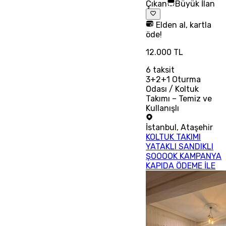
Çıkan
Büyük İlan
Elden al, kartla
öde!
12.000 TL
6
taksit
3+2+1 Oturma
Odası / Koltuk
Takımı – Temiz ve
Kullanışlı
İstanbul
,
Ataşehir
KOLTUK TAKIMI
YATAKLI SANDIKLI
ŞOOOOK KAMPANYA
KAPIDA ÖDEME İLE