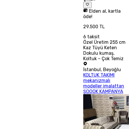
Elden al, kartla
öde!
29.500 TL
6
taksit
Özel Üretim 255 cm
Kaz Tüyü Keten
Dokulu kumaş,
Koltuk – Çok Temiz
İstanbul
,
Beyoğlu
KOLTUK TAKIMI
mekanizmalı
modeller imalattan
ŞOOOK KAMPANYA