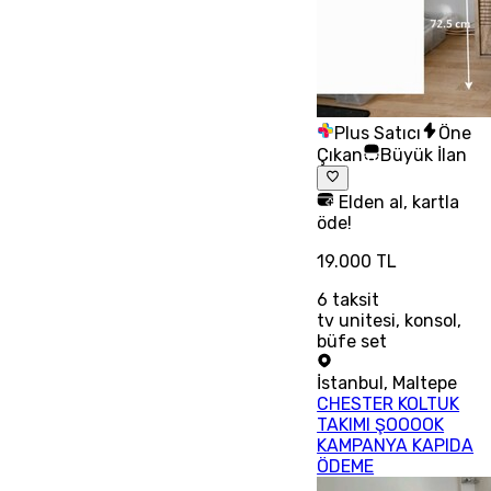
Plus Satıcı
Öne
Çıkan
Büyük İlan
Elden al, kartla
öde!
19.000 TL
6
taksit
tv unitesi, konsol,
büfe set
İstanbul
,
Maltepe
CHESTER KOLTUK
TAKIMI ŞOOOOK
KAMPANYA KAPIDA
ÖDEME