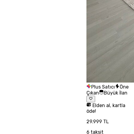
Plus Satıcı
Öne
Çıkan
Büyük İlan
Elden al, kartla
öde!
29.999 TL
6
taksit