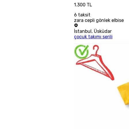
1.300 TL
6
taksit
zara cepli gönlek elbise
İstanbul
,
Üsküdar
çocuk takımı serili