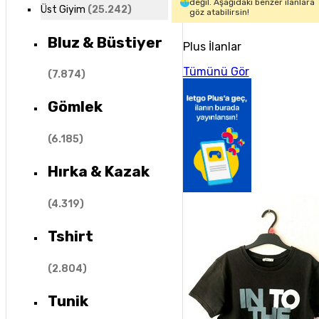
değil. Aşağıdaki benzer ilanlara
Üst Giyim
(
25.242
)
göz atabilirsin!
Bluz & Büstiyer
Plus İlanlar
Tümünü Gör
(
7.874
)
Gömlek
(
6.185
)
Hırka & Kazak
(
4.319
)
Tshirt
(
2.804
)
Tunik