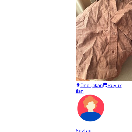
Öne Çıkan
Büyük
İlan
Sevtap