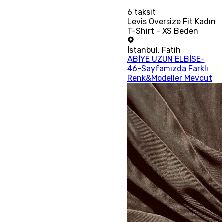
6
taksit
Levis Oversize Fit Kadın
T-Shirt - XS Beden
İstanbul
,
Fatih
ABİYE UZUN ELBİSE-
46-Sayfamızda Farklı
Renk&Modeller Mevcut