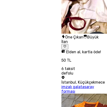
Öne Çıkan
Büyük
İlan
Elden al, kartla öde!
50 TL
6
taksit
defolu
İstanbul
,
Küçükçekmece
imzalı galatasaray
forması