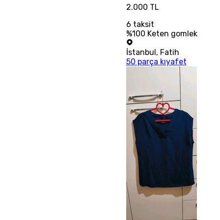
2.000 TL
6
taksit
%100 Keten gomlek
İstanbul
,
Fatih
50 parça kıyafet