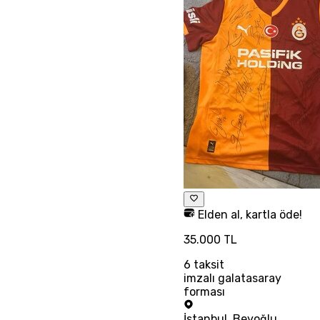
Elden al, kartla öde!
35.000 TL
6
taksit
imzalı galatasaray
forması
İstanbul
,
Beyoğlu