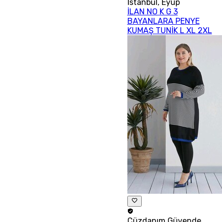
İstanbul
,
Eyüp
İLAN NO K G 3
BAYANLARA PENYE
KUMAŞ TUNİK L XL 2XL
Cüzdanım
Güvende