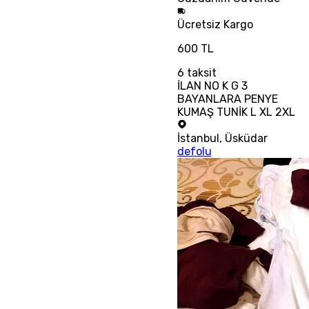
Ücretsiz
Kargo
600 TL
6
taksit
İLAN NO K G 3
BAYANLARA PENYE
KUMAŞ TUNİK L XL 2XL
İstanbul
,
Üsküdar
defolu