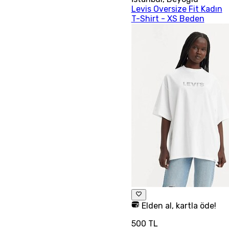
Levis Oversize Fit Kadın
T-Shirt - XS Beden
Elden al, kartla öde!
500 TL