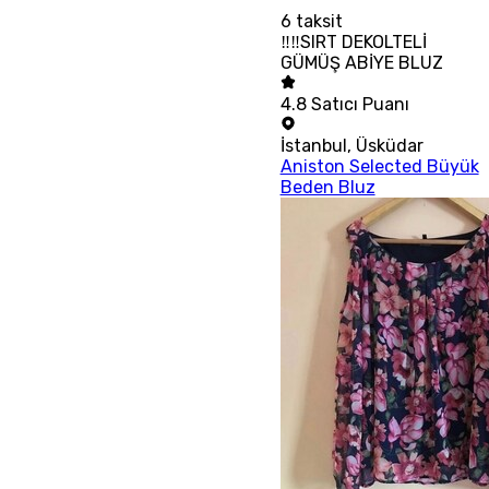
6
taksit
‼‼SIRT DEKOLTELİ
GÜMÜŞ ABİYE BLUZ
4.8
Satıcı Puanı
İstanbul
,
Üsküdar
Aniston Selected Büyük
Beden Bluz