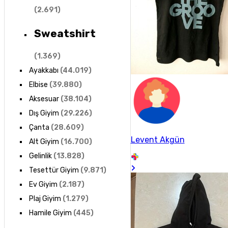
(
2.691
)
Sweatshirt
(
1.369
)
Ayakkabı
(
44.019
)
Elbise
(
39.880
)
Aksesuar
(
38.104
)
Dış Giyim
(
29.226
)
Çanta
(
28.609
)
Levent Akgün
Alt Giyim
(
16.700
)
Gelinlik
(
13.828
)
Tesettür Giyim
(
9.871
)
Ev Giyim
(
2.187
)
Plaj Giyim
(
1.279
)
Hamile Giyim
(
445
)