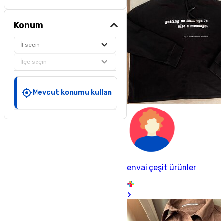
Konum
İl seçin
İlçe seçin
Mevcut konumu kullan
envai çeşit ürünler