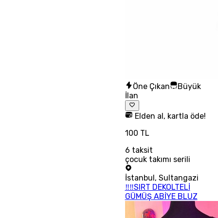
Öne Çıkan
Büyük
İlan
Elden al, kartla öde!
100 TL
6
taksit
çocuk takımı serili
İstanbul
,
Sultangazi
‼‼SIRT DEKOLTELİ
GÜMÜŞ ABİYE BLUZ