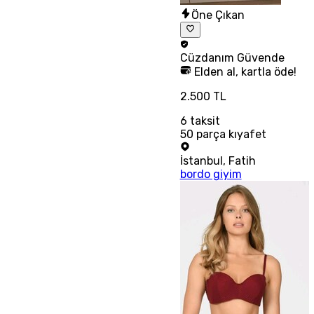
Öne Çıkan
Cüzdanım
Güvende
Elden al, kartla öde!
2.500 TL
6
taksit
50 parça kıyafet
İstanbul
,
Fatih
bordo giyim