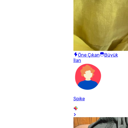
Öne Çıkan
Büyük
İlan
Spike