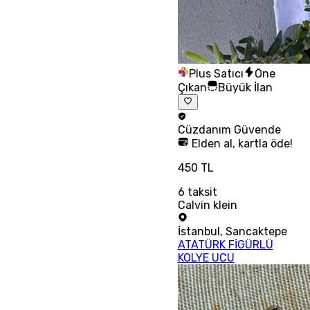
Plus Satıcı
Öne
Çıkan
Büyük İlan
Cüzdanım
Güvende
Elden al, kartla öde!
450 TL
6
taksit
Calvin klein
İstanbul
,
Sancaktepe
ATATÜRK FİGÜRLÜ
KOLYE UCU