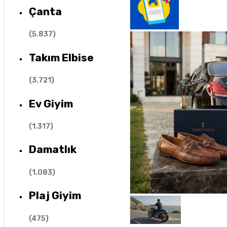
Çanta
(
5.837
)
Takım Elbise
(
3.721
)
Ev Giyim
(
1.317
)
Damatlık
(
1.083
)
Plaj Giyim
(
475
)