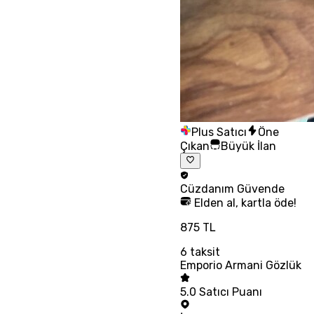
Plus Satıcı
Öne
Çıkan
Büyük İlan
Cüzdanım
Güvende
Elden al, kartla öde!
875 TL
6
taksit
Emporio Armani Gözlük
5.0
Satıcı Puanı