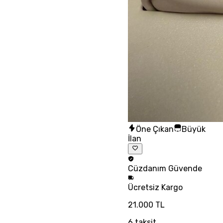
Öne Çıkan
Büyük
İlan
Cüzdanım
Güvende
Ücretsiz
Kargo
21.000 TL
6
taksit