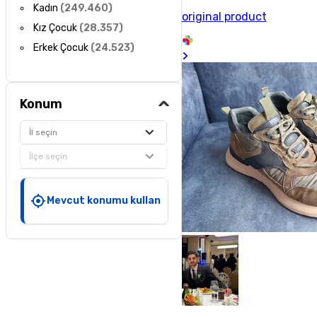
Kadın
(
249.460
)
original product
Kız Çocuk
(
28.357
)
Erkek Çocuk
(
24.523
)
Konum
İl seçin
İlçe seçin
Mevcut konumu kullan