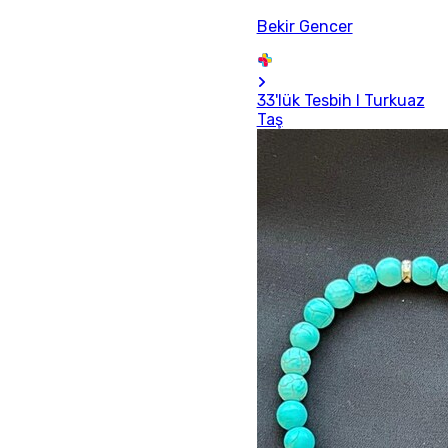
Bekir Gencer
33'lük Tesbih I Turkuaz
Taş