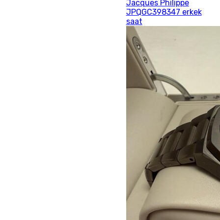
Jacques Philippe
JPQGC398347 erkek
saat