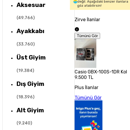
değil. Aşağıdaki benzer ilanlara
Aksesuar
göz atabilirsin!
(
49.766
)
Zirve İlanlar
Ayakkabı
Tümünü Gör
(
33.760
)
Üst Giyim
(
19.384
)
Casio GBX-100S-1DR Kol 
9.500 TL
Dış Giyim
Plus İlanlar
(
18.396
)
Tümünü Gör
Alt Giyim
(
9.240
)