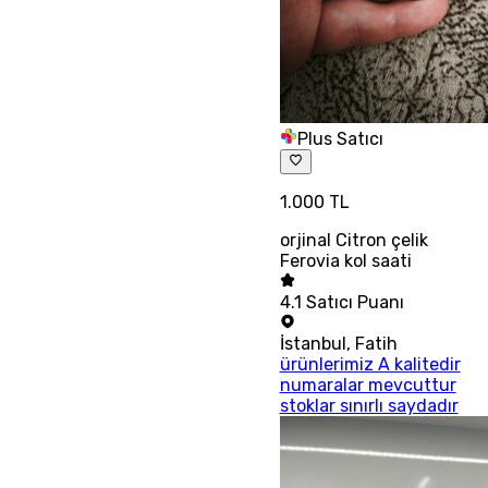
Plus Satıcı
1.000 TL
orjinal Citron çelik
Ferovia kol saati
4.1
Satıcı Puanı
İstanbul
,
Fatih
ürünlerimiz A kalitedir
numaralar mevcuttur
stoklar sınırlı saydadır