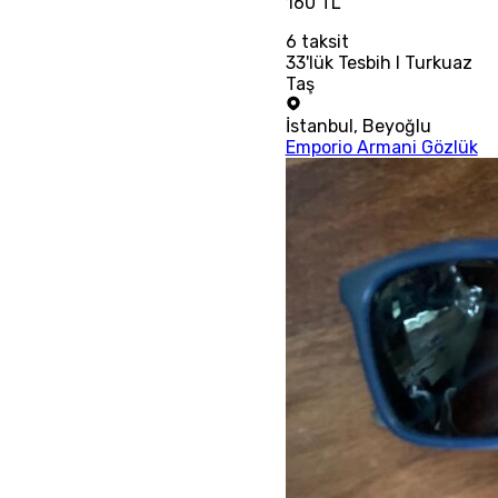
160 TL
6
taksit
33'lük Tesbih I Turkuaz
Taş
İstanbul
,
Beyoğlu
Emporio Armani Gözlük