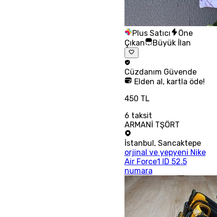
Plus Satıcı
Öne
Çıkan
Büyük İlan
Cüzdanım
Güvende
Elden al, kartla öde!
450 TL
6
taksit
ARMANİ TŞÖRT
İstanbul
,
Sancaktepe
orjinal ve yepyeni Nike
Air Force1 ID 52.5
numara