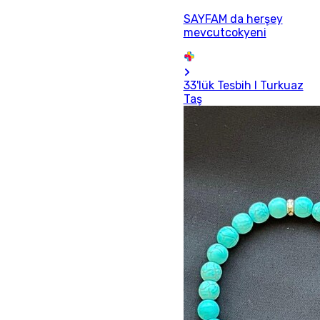
SAYFAM da herşey
mevcutcokyeni
33'lük Tesbih I Turkuaz
Taş