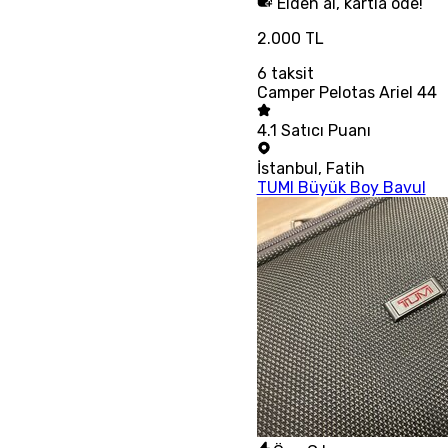
Elden al, kartla öde!
2.000 TL
6
taksit
Camper Pelotas Ariel 44
4.1
Satıcı Puanı
İstanbul
,
Fatih
TUMI Büyük Boy Bavul