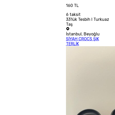
160 TL
6
taksit
33'lük Tesbih I Turkuaz
Taş
İstanbul
,
Beyoğlu
SİYAH CROCS ŞIK
TERLİK