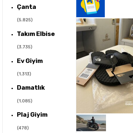
Çanta
(
5.825
)
Takım Elbise
(
3.735
)
Ev Giyim
(
1.313
)
Damatlık
(
1.085
)
Plaj Giyim
(
478
)