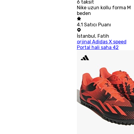
6
taksit
Nike uzun kollu forma M
beden
4.1
Satıcı Puanı
İstanbul
,
Fatih
orjinal Adidas X speed
Portal hali saha 42