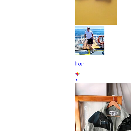
İlker