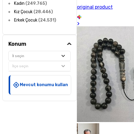
Kadın
(
249.765
)
original product
Kız Çocuk
(
28.446
)
Erkek Çocuk
(
24.531
)
Konum
İl seçin
İlçe seçin
Mevcut konumu kullan