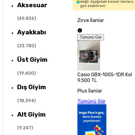
değil. Aşağıdaki benzer ilanlara
Aksesuar
göz atabilirsin!
(
49.836
)
Zirve İlanlar
Ayakkabı
Tümünü Gör
(
33.780
)
Üst Giyim
(
19.400
)
Casio GBX-100S-1DR Kol 
9.500 TL
Dış Giyim
Plus İlanlar
(
18.394
)
Tümünü Gör
Alt Giyim
(
9.247
)