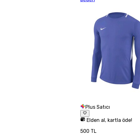
Plus Satıcı
Elden al, kartla öde!
500 TL