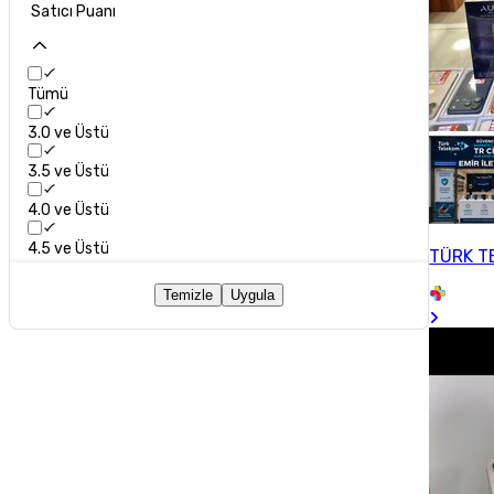
Satıcı Puanı
Tümü
3.0 ve Üstü
3.5 ve Üstü
4.0 ve Üstü
4.5 ve Üstü
TÜRK TE
Temizle
Uygula