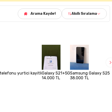
Arama Kaydet
Akıllı Sıralama
elefonu yurtici kayitli
Galaxy S21+5G
Samsung Galaxy S25Fe
14.000 TL
38.000 TL