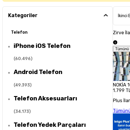
Kategoriler
İkinci 
Zirve İl
Telefon
iPhone iOS Telefon
Tümünü 
(
60.496
)
Android Telefon
NOKİA 1
(
49.393
)
1.799 T
Telefon Aksesuarları
Plus İla
Tümünü
(
34.173
)
Telefon Yedek Parçaları