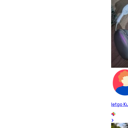
letgo Ku