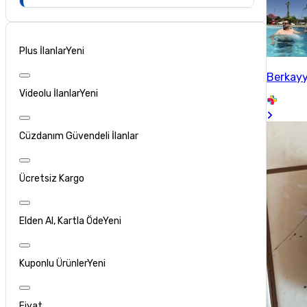
Plus İlanlar
Yeni
Berkay
Videolu İlanlar
Yeni
Cüzdanım Güvendeli İlanlar
Ücretsiz Kargo
Elden Al, Kartla Öde
Yeni
Kuponlu Ürünler
Yeni
Fiyat