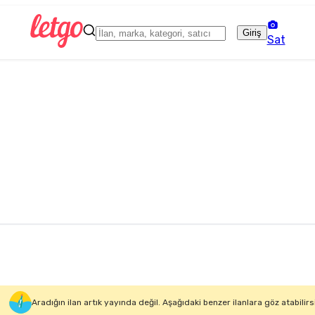
Giriş
Sat
Aradığın ilan artık yayında değil. Aşağıdaki benzer ilanlara göz atabilirs