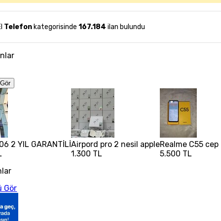
El
Telefon
kategorisinde
167.184
ilan bulundu
anlar
Gör
06 2 YIL GARANTİLİ
Airpord pro 2 nesil apple
Realme C55 cep t
L
1.300 TL
5.500 TL
nlar
 Gör