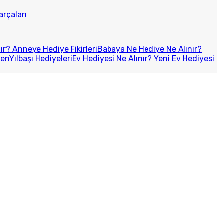
arçaları
r? Anneye Hediye Fikirleri
Babaya Ne Hediye Ne Alınır?
ren
Yılbaşı Hediyeleri
Ev Hediyesi Ne Alınır? Yeni Ev Hediyesi