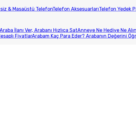
lsiz & Masaüstü Telefon
Telefon Aksesuarları
Telefon Yedek P
Araba İlanı Ver, Arabanı Hızlıca Sat
Anneye Ne Hediye Ne Alını
esaplı Fiyatlar
Arabam Kaç Para Eder? Arabanın Değerini Öğ