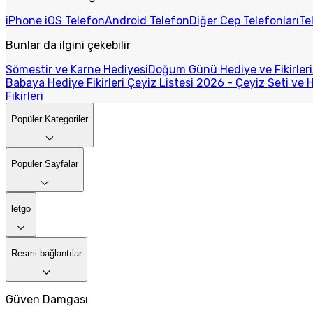
iPhone iOS Telefon
Android Telefon
Diğer Cep Telefonları
Te
Bunlar da ilgini çekebilir
Sömestir ve Karne Hediyesi
Doğum Günü Hediye ve Fikirleri
Babaya Hediye Fikirleri
Çeyiz Listesi 2026 - Çeyiz Seti ve H
Fikirleri
Popüler Kategoriler
Popüler Sayfalar
letgo
Resmi bağlantılar
Güven Damgası