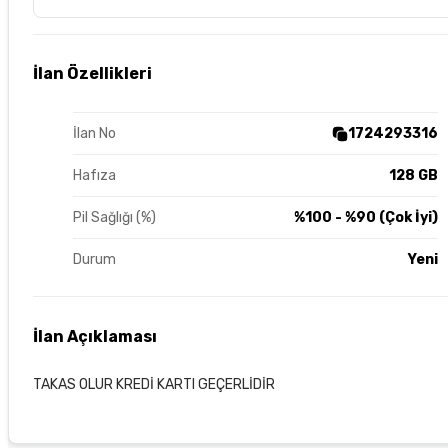
İlan Özellikleri
İlan No
1724293316
Hafıza
128 GB
Pil Sağlığı (%)
%100 - %90 (Çok İyi)
Durum
Yeni
İlan Açıklaması
TAKAS OLUR KREDİ KARTI GEÇERLİDİR