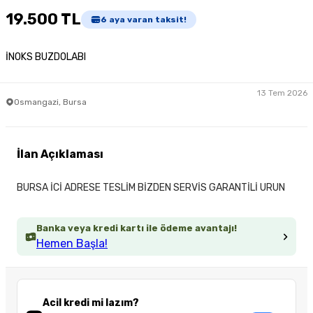
19.500 TL
6
aya varan taksit!
İNOKS BUZDOLABI
13 Tem 2026
Osmangazi, Bursa
İlan Açıklaması
BURSA İCİ ADRESE TESLİM BİZDEN SERVİS GARANTİLİ URUN
Banka veya kredi kartı ile ödeme avantajı!
Hemen Başla!
Acil kredi mi lazım?