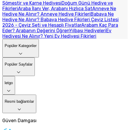
Sömestir ve Karne Hediyesi
Doğum Günü Hediye ve
Fikirleri
Araba İlanı Ver, Arabanı Hızlıca Sat
Anneye Ne
Hediye Ne Alınır? Anneye Hediye Fikirleri
Babaya Ne
Hediye Ne Alınır? Babaya Hediye Fikirleri
Çeyiz Listesi
2026 - Çeyiz Seti ve Hesaplı Fiyatlar
Arabam Kaç Para
Eder? Arabanın Değerini Öğren
Yılbaşı Hediyeleri
Ev
Hediyesi Ne Alınır? Yeni Ev Hediyesi Fikirleri
Popüler Kategoriler
Popüler Sayfalar
letgo
Resmi bağlantılar
Güven Damgası