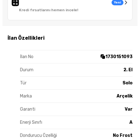
Yeni
Kredi fırsatlarını hemen incele!
İlan Özellikleri
İlan No
1730151093
Durum
2. El
Tür
Solo
Marka
Arçelik
Garanti
Var
Enerji Sınıfı
A
Dondurucu Özelliği
No Frost