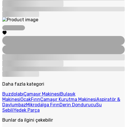
Daha fazla kategori
Buzdolabı
Çamaşır Makinesi
Bulaşık
Makinesi
Ocak
Fırın
Çamaşır Kurutma Makinesi
Aspiratör &
Davlumbaz
Mikrodalga Fırın
Derin Dondurucu
Su
Sebili
Yedek Parça
Bunlar da ilgini çekebilir