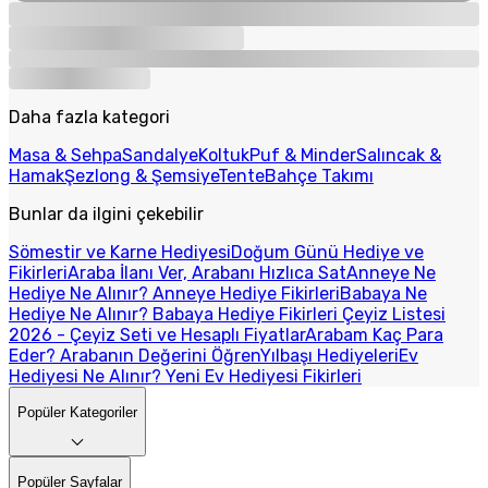
Daha fazla kategori
Masa & Sehpa
Sandalye
Koltuk
Puf & Minder
Salıncak &
Hamak
Şezlong & Şemsiye
Tente
Bahçe Takımı
Bunlar da ilgini çekebilir
Sömestir ve Karne Hediyesi
Doğum Günü Hediye ve
Fikirleri
Araba İlanı Ver, Arabanı Hızlıca Sat
Anneye Ne
Hediye Ne Alınır? Anneye Hediye Fikirleri
Babaya Ne
Hediye Ne Alınır? Babaya Hediye Fikirleri
Çeyiz Listesi
2026 - Çeyiz Seti ve Hesaplı Fiyatlar
Arabam Kaç Para
Eder? Arabanın Değerini Öğren
Yılbaşı Hediyeleri
Ev
Hediyesi Ne Alınır? Yeni Ev Hediyesi Fikirleri
Popüler Kategoriler
Popüler Sayfalar