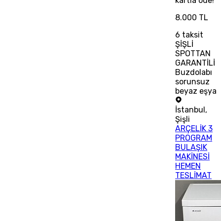
kartla öde!
8.000 TL
6
taksit
ŞİŞLİ
SPOTTAN
GARANTİLİ
Buzdolabı
sorunsuz
beyaz eşya
İstanbul
,
Şişli
ARÇELİK 3
PROGRAM
BULAŞIK
MAKİNESİ
HEMEN
TESLİMAT