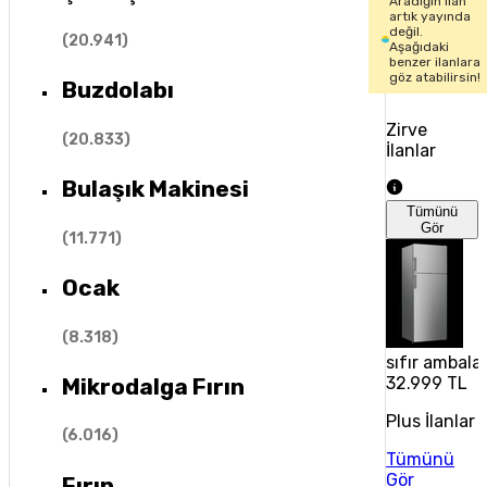
Aradığın ilan
artık yayında
değil.
(
20.941
)
Aşağıdaki
benzer ilanlara
göz atabilirsin!
Buzdolabı
Zirve
(
20.833
)
İlanlar
Bulaşık Makinesi
Tümünü
Gör
(
11.771
)
Ocak
(
8.318
)
sıfır ambala
Mikrodalga Fırın
32.999 TL
Plus İlanlar
(
6.016
)
Tümünü
Gör
Fırın