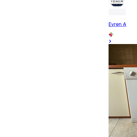
Evren A