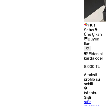
Plus
Satıcı
Öne Çıkan
Büyük
İlan
Elden al,
kartla öde!
8.000 TL
6
taksit
profilo su
sebili
İstanbul
,
Şişli
sıfır