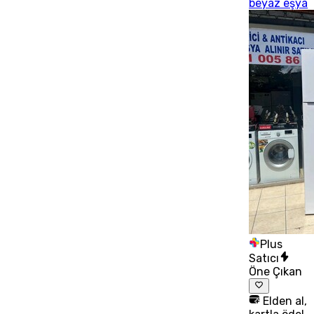
beyaz eşya
Plus
Satıcı
Öne Çıkan
Elden al,