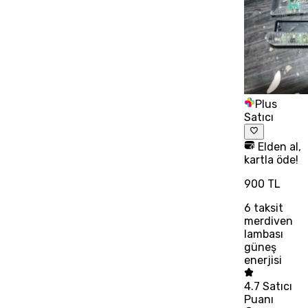
Plus
Satıcı
Elden al,
kartla öde!
900 TL
6
taksit
merdiven
lambası
güneş
enerjisi
4.7
Satıcı
Puanı