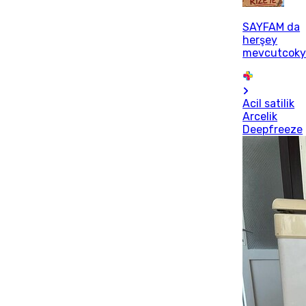
SAYFAM da
herşey
mevcutcoky
Acil satilik
Arcelik
Deepfreeze