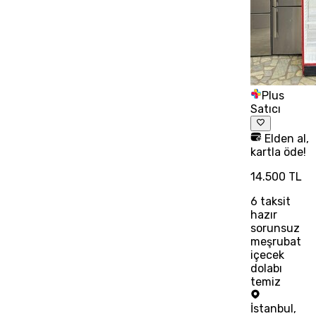
Plus
Satıcı
Elden al,
kartla öde!
14.500 TL
6
taksit
hazır
sorunsuz
meşrubat
içecek
dolabı
temiz
İstanbul
,