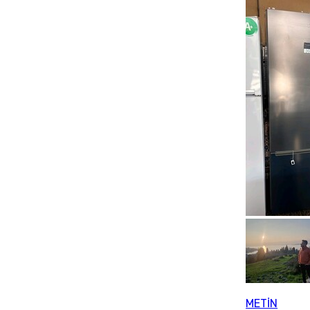
METİN