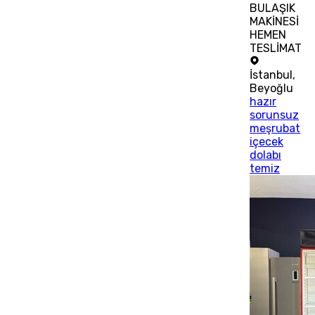
BULAŞIK
MAKİNESİ
HEMEN
TESLİMAT
İstanbul
,
Beyoğlu
hazır
sorunsuz
meşrubat
içecek
dolabı
temiz