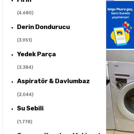
(
4.680
)
Derin Dondurucu
(
3.951
)
Yedek Parça
(
3.384
)
Aspiratör & Davlumbaz
(
2.044
)
Su Sebili
(
1.778
)