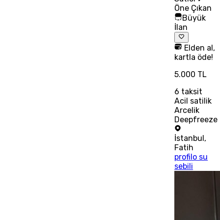
Öne Çıkan
Büyük
İlan
Elden al,
kartla öde!
5.000 TL
6
taksit
Acil satilik
Arcelik
Deepfreeze
İstanbul
,
Fatih
profilo su
sebili