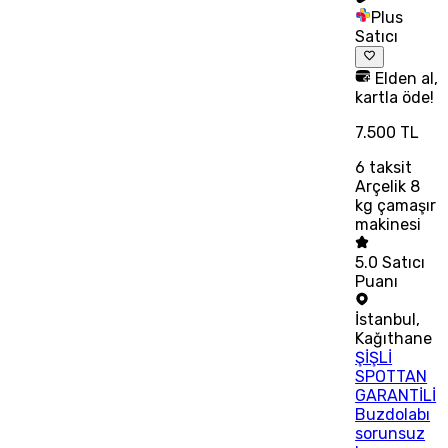
Plus
Satıcı
Elden al,
kartla öde!
7.500 TL
6
taksit
Arçelik 8
kg çamaşır
makinesi
5.0
Satıcı
Puanı
İstanbul
,
Kağıthane
ŞİŞLİ
SPOTTAN
GARANTİLİ
Buzdolabı
sorunsuz