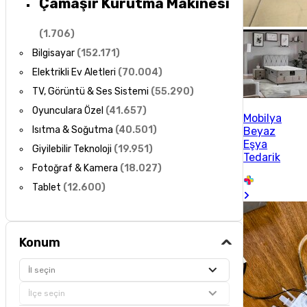
Çamaşır Kurutma Makinesi
(
1.706
)
Bilgisayar
(
152.171
)
Elektrikli Ev Aletleri
(
70.004
)
TV, Görüntü & Ses Sistemi
(
55.290
)
Oyunculara Özel
(
41.657
)
Mobilya
Isıtma & Soğutma
(
40.501
)
Beyaz
Eşya
Giyilebilir Teknoloji
(
19.951
)
Tedarik
Fotoğraf & Kamera
(
18.027
)
Tablet
(
12.600
)
Konum
İl seçin
İlçe seçin