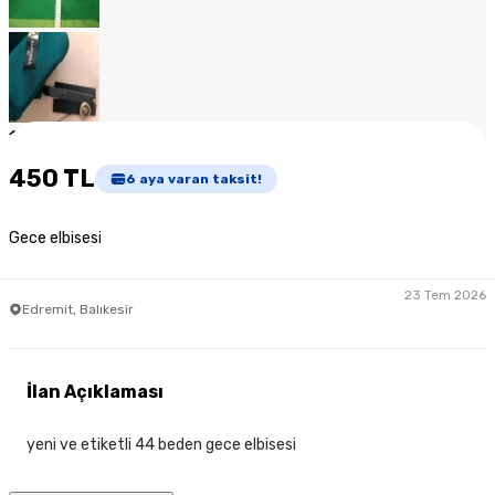
1
/
7
450 TL
6
aya varan taksit!
Gece elbisesi
23 Tem 2026
Edremit, Balıkesir
İlan Açıklaması
yeni ve etiketli 44 beden gece elbisesi