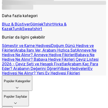
Daha fazla kategori
Bluz & Büstiyer
Gömlek
Tshirt
Hırka &
Kazak
Tunik
Sweatshirt
Bunlar da ilgini çekebilir
Sömestir ve Karne Hediyesi
Doğum Günü Hediye ve
Fikirleri
Araba İlanı Ver, Arabanı Hızlıca Sat
Anneye Ne
Hediye Ne Alınır? Anneye Hediye Fikirleri
Babaya Ne
Hediye Ne Alınır? Babaya Hediye Fikirleri
Çeyiz Listesi
2026 - Çeyiz Seti ve Hesaplı Fiyatlar
Arabam Kaç Para
Eder? Arabanın Değerini Öğren
Yılbaşı Hediyeleri
Ev
Hediyesi Ne Alınır? Yeni Ev Hediyesi Fikirleri
Popüler Kategoriler
Popüler Sayfalar