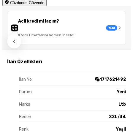
Cüzdanım Güvende
Acil kredi mi lazım?
Yeni
Kredi fırsatlarını hemen incele!
İlan Özellikleri
İlan No
1717621492
Durum
Yeni
Marka
Ltb
Beden
XXL/44
Renk
Yeşil