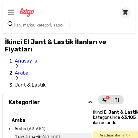
İkinci El Jant & Lastik İlanları ve
Fiyatları
Anasayfa
Araba
Jant & Lastik
1
Kategoriler
İkinci El
Jant & Lasti
kategorisinde
63.105
Araba
ilan bulundu
Araba
(
63.651
)
Aradığın ilan artık
Jant & Lastik
(
63.105
)