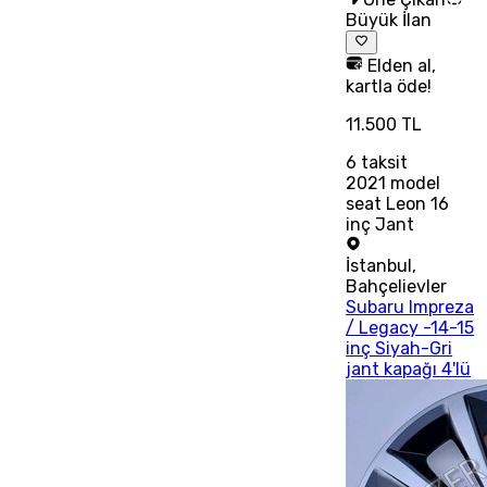
Büyük İlan
Elden al,
kartla öde!
11.500 TL
6
taksit
2021 model
seat Leon 16
inç Jant
İstanbul
,
Bahçelievler
Subaru Impreza
/ Legacy -14-15
inç Siyah-Gri
jant kapağı 4'lü