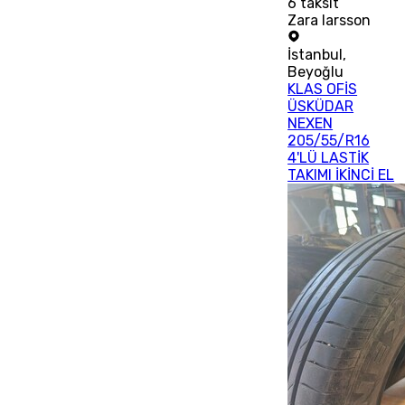
6
taksit
Zara larsson
İstanbul
,
Beyoğlu
KLAS OFİS
ÜSKÜDAR
NEXEN
205/55/R16
4'LÜ LASTİK
TAKIMI İKİNCİ EL