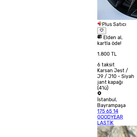
Plus Satıcı
Elden al,
kartla öde!
1.800 TL
6
taksit
Karsan Jest /
J9 / J10 - Siyah
jant kapağı
(4'lü)
İstanbul
,
Bayrampaşa
175 65 14
GOODYEAR
LASTİK