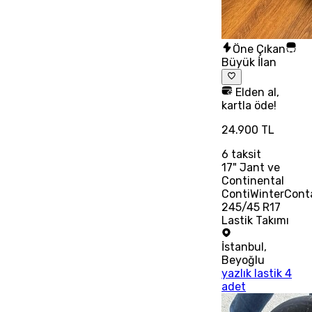
Öne Çıkan
Büyük İlan
Elden al,
kartla öde!
24.900 TL
6
taksit
17" Jant ve
Continental
ContiWinterCont
245/45 R17
Lastik Takımı
İstanbul
,
Beyoğlu
yazlık lastik 4
adet