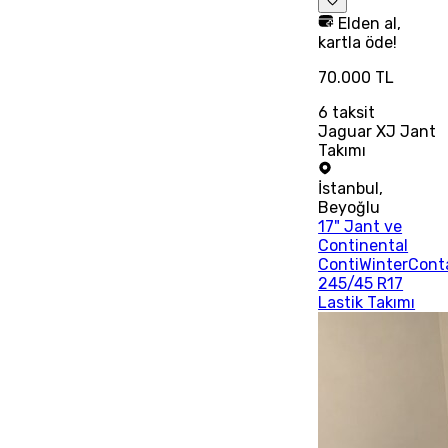
Elden al,
kartla öde!
70.000 TL
6
taksit
Jaguar XJ Jant
Takımı
İstanbul
,
Beyoğlu
17" Jant ve
Continental
ContiWinterCont
245/45 R17
Lastik Takımı