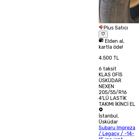
Plus Satıcı
Elden al,
kartla öde!
4.500 TL
6
taksit
KLAS OFİS
ÜSKÜDAR
NEXEN
205/55/R16
4'LÜ LASTİK
TAKIMI İKİNCİ EL
İstanbul
,
Üsküdar
Subaru Impreza
/ Legacy / -14-