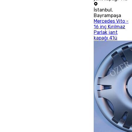
İstanbul
,
Bayrampaşa
Mercedes Vito -
16 inç Kırılmaz
Parlak jant
kapağı 4'lü