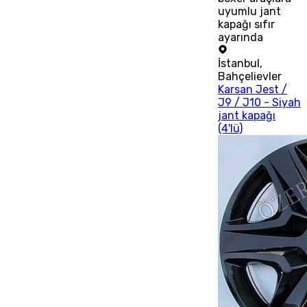
uyumlu jant
kapağı sıfır
ayarında
İstanbul
,
Bahçelievler
Karsan Jest /
J9 / J10 - Siyah
jant kapağı
(4'lü)