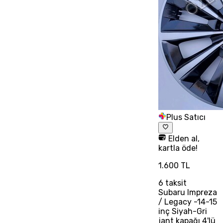
Plus Satıcı
Elden al,
kartla öde!
1.600 TL
6
taksit
Subaru Impreza
/ Legacy -14-15
inç Siyah-Gri
jant kapağı 4'lü