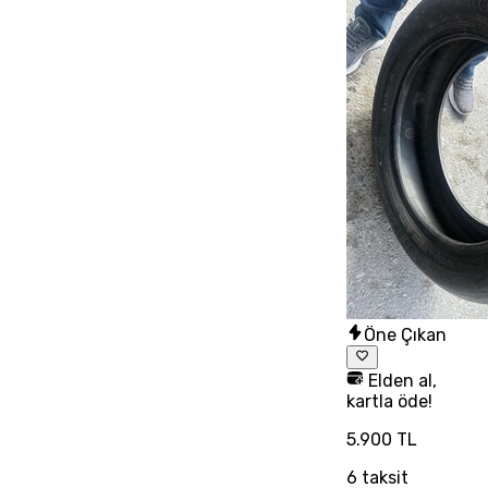
Öne Çıkan
Elden al,
kartla öde!
5.900 TL
6
taksit