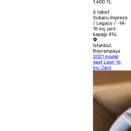
1.600 TL
6
taksit
Subaru Impreza
/ Legacy / -14-
15 inç jant
kapağı 4'lü
İstanbul
,
Bayrampaşa
2021 model
seat Leon 16
inç Jant