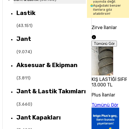
yayında değil.
Aşağıdaki benzer
ilanlara göz
Lastik
atabilirsin!
(
43.151
)
Zirve İlanlar
Jant
Tümünü Gör
(
9.074
)
Aksesuar & Ekipman
(
3.811
)
KIŞ LASTİĞİ SIFI
13.000 TL
Jant & Lastik Takımları
Plus İlanlar
(
3.660
)
Tümünü Gör
Jant Kapakları