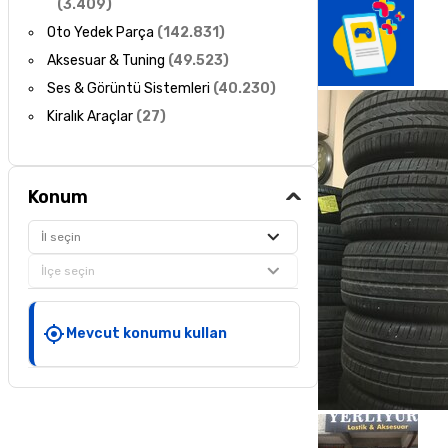
(
3.409
)
Oto Yedek Parça
(
142.831
)
Aksesuar & Tuning
(
49.523
)
Ses & Görüntü Sistemleri
(
40.230
)
Kiralık Araçlar
(
27
)
Konum
İl seçin
İlçe seçin
Mevcut konumu kullan