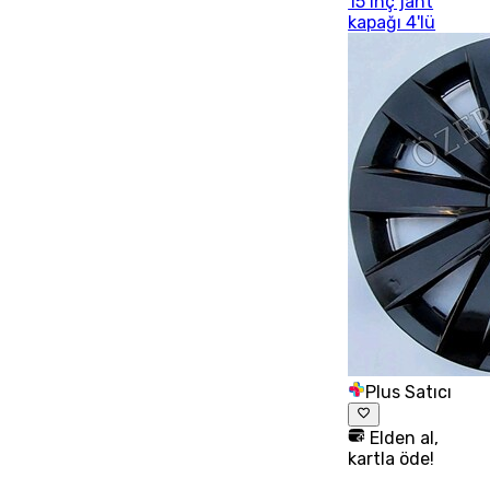
15 inç jant
kapağı 4'lü
Plus Satıcı
Elden al,
kartla öde!