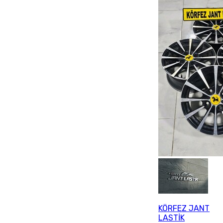
KÖRFEZ JANT
LASTİK