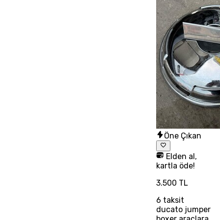
Öne Çıkan
Elden al,
kartla öde!
3.500 TL
6
taksit
ducato jumper
boxer araçlara