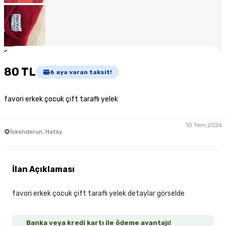
1
/
6
80 TL
6
aya varan taksit!
favori erkek çocuk çift taraflı yelek
10 Tem 2026
İskenderun, Hatay
İlan Açıklaması
favori erkek çocuk çift taraflı yelek detaylar görselde
Banka veya kredi kartı ile ödeme avantajı!