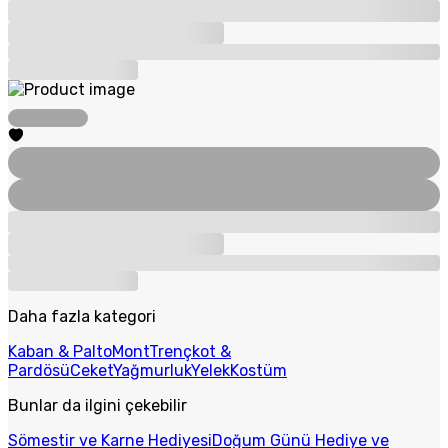
Daha fazla kategori
Kaban & Palto
Mont
Trençkot &
Pardösü
Ceket
Yağmurluk
Yelek
Kostüm
Bunlar da ilgini çekebilir
Sömestir ve Karne Hediyesi
Doğum Günü Hediye ve