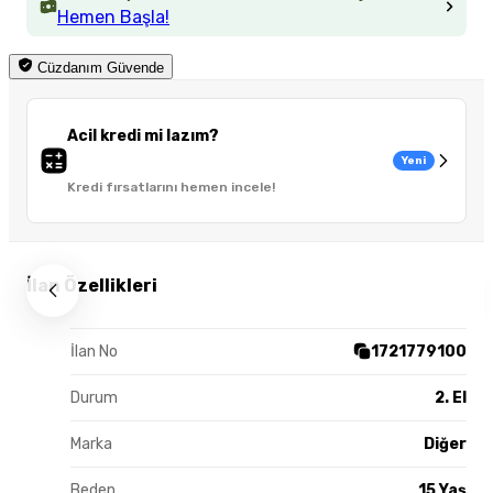
Hemen Başla!
Cüzdanım Güvende
Acil kredi mi lazım?
Yeni
Kredi fırsatlarını hemen incele!
İlan Özellikleri
İlan No
1721779100
Durum
2. El
Marka
Diğer
Beden
15 Yaş