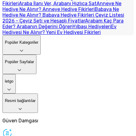
Fikirleri
Araba İlanı Ver, Arabanı Hızlıca Sat
Anneye Ne
Hediye Ne Alınır? Anneye Hediye Fikirleri
Babaya Ne
Hediye Ne Alınır? Babaya Hediye Fikirleri
Çeyiz Listesi
2026 - Çeyiz Seti ve Hesaplı Fiyatlar
Arabam Kaç Para
Eder? Arabanın Değerini Öğren
Yılbaşı Hediyeleri
Ev
Hediyesi Ne Alınır? Yeni Ev Hediyesi Fikirleri
Popüler Kategoriler
Popüler Sayfalar
letgo
Resmi bağlantılar
Güven Damgası