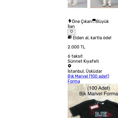
Öne Çıkan
Büyük
İlan
Elden al, kartla öde!
2.000 TL
6
taksit
Sünnet Kıyafeti
İstanbul
,
Üsküdar
Bjk Marvel (100 adet)
Forma