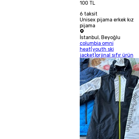
100 TL
6
taksit
Unisex pijama erkek kız
pijama
İstanbul
,
Beyoğlu
columbia omni
heat(youth ski
jacket)orjinal sıfır ürün