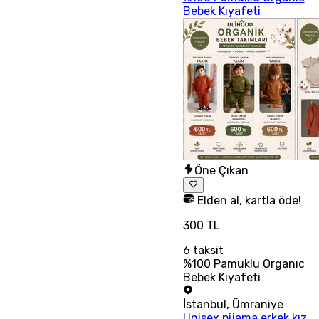
Bebek Kıyafeti
Öne Çıkan
Elden al, kartla öde!
300 TL
6
taksit
%100 Pamuklu Organıc
Bebek Kıyafeti
İstanbul
,
Ümraniye
Unisex pijama erkek kız