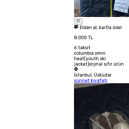
Elden al, kartla öde!
8.000 TL
6
taksit
columbia omni
heat(youth ski
jacket)orjinal sıfır ürün
İstanbul
,
Üsküdar
sünnet kıyafeti