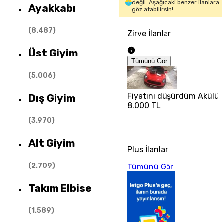
değil. Aşağıdaki benzer ilanlara
Ayakkabı
göz atabilirsin!
(
8.487
)
Zirve İlanlar
Üst Giyim
Tümünü Gör
(
5.006
)
Fiyatını düşürdüm Akülü
Dış Giyim
8.000 TL
(
3.970
)
Alt Giyim
Plus İlanlar
(
2.709
)
Tümünü Gör
Takım Elbise
(
1.589
)