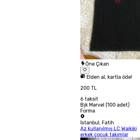
Öne Çıkan
Elden al, kartla öde!
200 TL
6
taksit
Bjk Marvel (100 adet)
Forma
İstanbul
,
Fatih
Az kullanılmış LC Waikiki
erkek çocuk takımlar