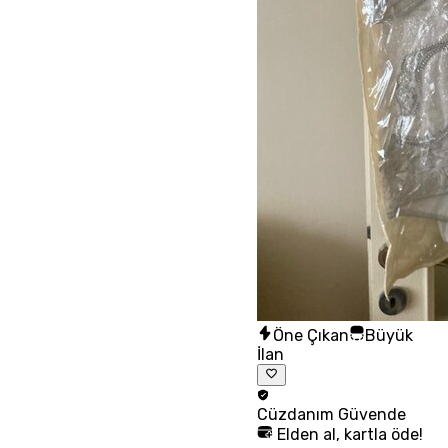
Öne Çıkan
Büyük
İlan
Cüzdanım
Güvende
Elden al, kartla öde!