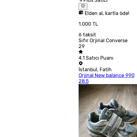
Plus Satıcı
Elden al, kartla öde!
1.000 TL
6
taksit
Sıfır Orjinal Converse
29
4.1
Satıcı Puanı
İstanbul
,
Fatih
Orjinal New balance 990
28.5