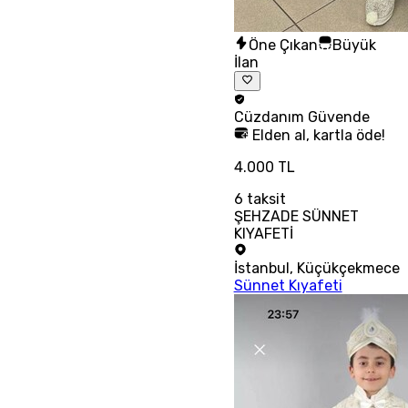
Öne Çıkan
Büyük
İlan
Cüzdanım
Güvende
Elden al, kartla öde!
4.000 TL
6
taksit
ŞEHZADE SÜNNET
KIYAFETİ
İstanbul
,
Küçükçekmece
Sünnet Kıyafeti