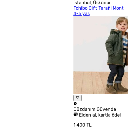
İstanbul
,
Üsküdar
Tchibo Cift Tarafli Mont
4-5 yas
Cüzdanım
Güvende
Elden al, kartla öde!
1.400 TL