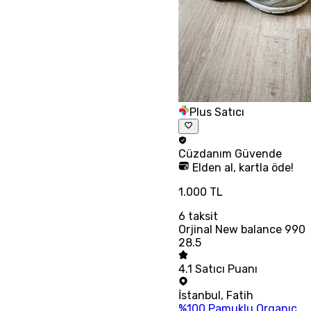
Plus Satıcı
Cüzdanım
Güvende
Elden al, kartla öde!
1.000 TL
6
taksit
Orjinal New balance 990
28.5
4.1
Satıcı Puanı
İstanbul
,
Fatih
%100 Pamuklu Organıc