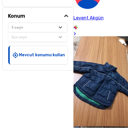
Konum
Levent Akgün
İl seçin
İlçe seçin
Mevcut konumu kullan