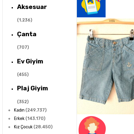
Aksesuar
(
1.236
)
Çanta
(
707
)
Ev Giyim
(
455
)
Plaj Giyim
(
352
)
Kadın
(
249.737
)
Erkek
(
143.170
)
Kız Çocuk
(
28.450
)