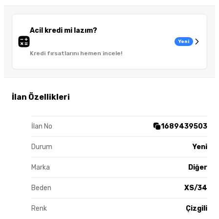
Acil kredi mi lazım?
Yeni
Kredi fırsatlarını hemen incele!
İlan Özellikleri
İlan No
1689439503
Durum
Yeni
Marka
Diğer
Beden
XS/34
Renk
Çizgili