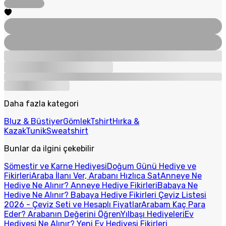
Daha fazla kategori
Bluz & Büstiyer
Gömlek
Tshirt
Hırka &
Kazak
Tunik
Sweatshirt
Bunlar da ilgini çekebilir
Sömestir ve Karne Hediyesi
Doğum Günü Hediye ve
Fikirleri
Araba İlanı Ver, Arabanı Hızlıca Sat
Anneye Ne
Hediye Ne Alınır? Anneye Hediye Fikirleri
Babaya Ne
Hediye Ne Alınır? Babaya Hediye Fikirleri
Çeyiz Listesi
2026 - Çeyiz Seti ve Hesaplı Fiyatlar
Arabam Kaç Para
Eder? Arabanın Değerini Öğren
Yılbaşı Hediyeleri
Ev
Hediyesi Ne Alınır? Yeni Ev Hediyesi Fikirleri