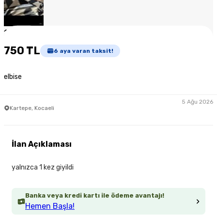
1
/
4
750 TL
6
aya varan taksit!
elbise
5 Ağu 2026
Kartepe, Kocaeli
İlan Açıklaması
yalnızca 1 kez giyildi
Banka veya kredi kartı ile ödeme avantajı!
Hemen Başla!