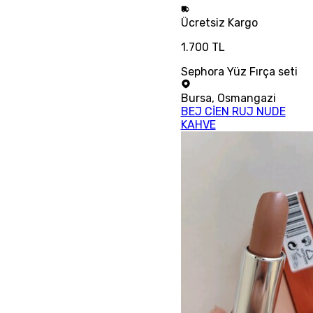
Ücretsiz
Kargo
1.700 TL
Sephora Yüz Fırça seti
Bursa
,
Osmangazi
BEJ CİEN RUJ NUDE
KAHVE