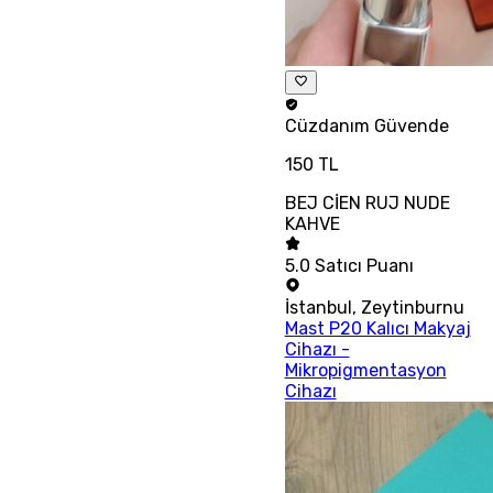
Cüzdanım
Güvende
150 TL
BEJ CİEN RUJ NUDE
KAHVE
5.0
Satıcı Puanı
İstanbul
,
Zeytinburnu
Mast P20 Kalıcı Makyaj
Cihazı -
Mikropigmentasyon
Cihazı