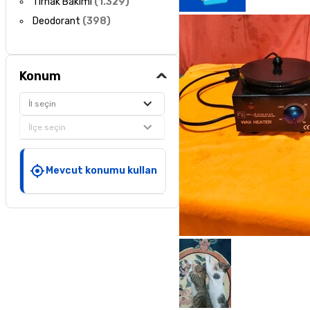
Tırnak Bakımı
(
1.329
)
Deodorant
(
398
)
Konum
İl seçin
İlçe seçin
Mevcut konumu kullan