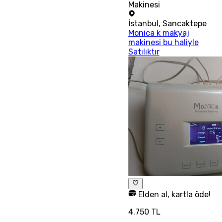
Makinesi
İstanbul
,
Sancaktepe
Monica k makyaj
makinesi bu haliyle
Satılıktır
Elden al, kartla öde!
4.750 TL