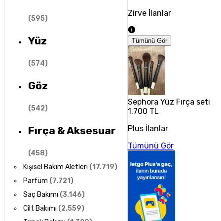
Zirve İlanlar
(
595
)
Yüz
Tümünü Gör
(
574
)
Göz
Sephora Yüz Fırça seti
(
542
)
1.700 TL
Plus İlanlar
Fırça & Aksesuar
Tümünü Gör
(
458
)
Kişisel Bakım Aletleri
(
17.719
)
Parfüm
(
7.721
)
Saç Bakımı
(
3.146
)
Cilt Bakımı
(
2.559
)