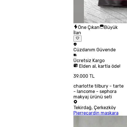
Öne Çıkan
Büyük
İlan
Cüzdanım
Güvende
Ücretsiz
Kargo
Elden al, kartla öde!
39.000 TL
charlotte tilbury - tarte
- lancome - sephora
makyaj ürünü seti
Tekirdağ
,
Çerkezköy
Pierrecardin maskara