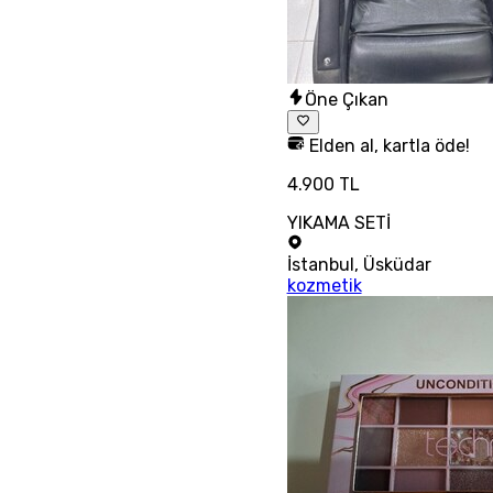
Öne Çıkan
Elden al, kartla öde!
4.900 TL
YIKAMA SETİ
İstanbul
,
Üsküdar
kozmetik