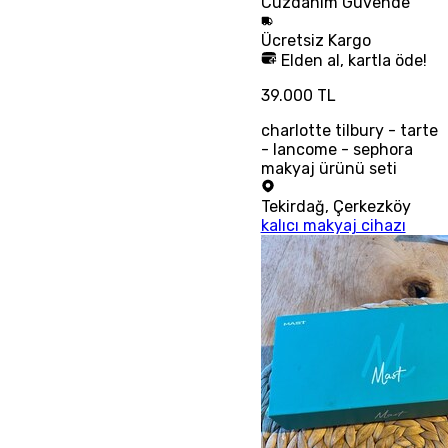
Cüzdanım
Güvende
Ücretsiz
Kargo
Elden al, kartla öde!
39.000 TL
charlotte tilbury - tarte
- lancome - sephora
makyaj ürünü seti
Tekirdağ
,
Çerkezköy
kalıcı makyaj cihazı