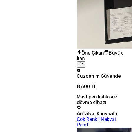
Öne Çıkan
Büyük
İlan
Cüzdanım
Güvende
8.600 TL
Mast pen kablosuz
dövme cihazı
Antalya
,
Konyaaltı
Çok Renkli Makyaj
Paleti