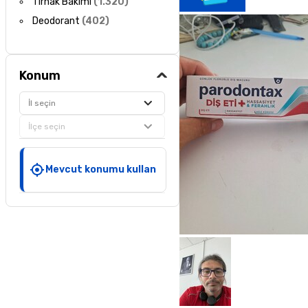
Tırnak Bakımı
(
1.320
)
Deodorant
(
402
)
Konum
İl seçin
İlçe seçin
Mevcut konumu kullan