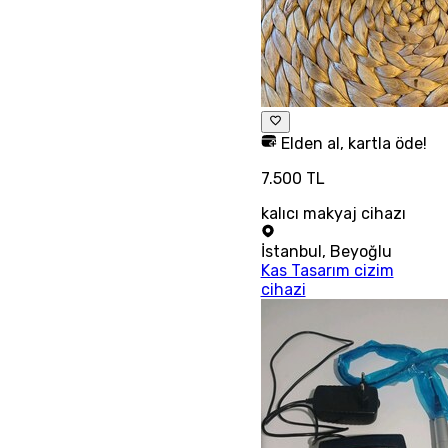
Elden al, kartla öde!
7.500 TL
kalıcı makyaj cihazı
İstanbul
,
Beyoğlu
Kas Tasarım cizim
cihazi