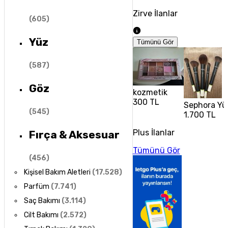
Zirve İlanlar
(
605
)
Yüz
Tümünü Gör
(
587
)
Göz
kozmetik
300 TL
Sephora Yüz
(
545
)
1.700 TL
Plus İlanlar
Fırça & Aksesuar
Tümünü Gör
(
456
)
Kişisel Bakım Aletleri
(
17.528
)
Parfüm
(
7.741
)
Saç Bakımı
(
3.114
)
Cilt Bakımı
(
2.572
)