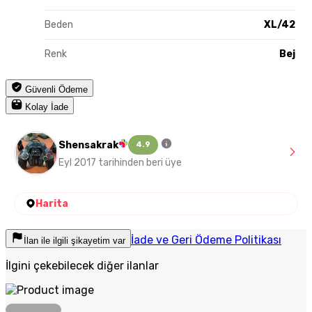
Beden
XL/42
Renk
Bej
Güvenli Ödeme
Kolay İade
Shensakrak
4.9
Eyl 2017 tarihinden beri üye
Harita
İade ve Geri Ödeme Politikası
İlan ile ilgili şikayetim var
İlgini çekebilecek diğer ilanlar