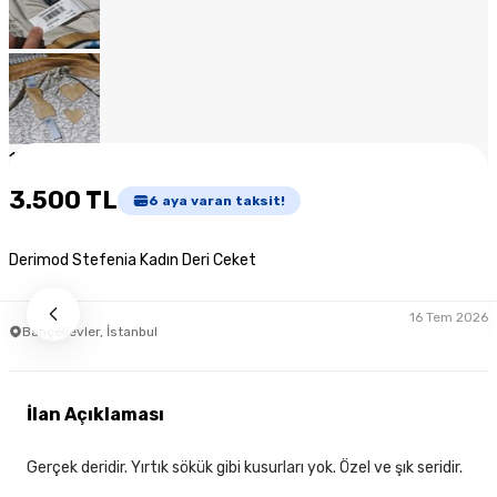
1
/
8
3.500 TL
6
aya varan taksit!
Derimod Stefenia Kadın Deri Ceket
16 Tem 2026
Bahçelievler, İstanbul
İlan Açıklaması
Gerçek deridir. Yırtık sökük gibi kusurları yok. Özel ve şık seridir.