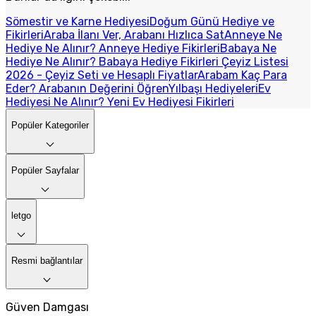
Sömestir ve Karne Hediyesi
Doğum Günü Hediye ve
Fikirleri
Araba İlanı Ver, Arabanı Hızlıca Sat
Anneye Ne
Hediye Ne Alınır? Anneye Hediye Fikirleri
Babaya Ne
Hediye Ne Alınır? Babaya Hediye Fikirleri
Çeyiz Listesi
2026 - Çeyiz Seti ve Hesaplı Fiyatlar
Arabam Kaç Para
Eder? Arabanın Değerini Öğren
Yılbaşı Hediyeleri
Ev
Hediyesi Ne Alınır? Yeni Ev Hediyesi Fikirleri
Popüler Kategoriler
Popüler Sayfalar
letgo
Resmi bağlantılar
Güven Damgası