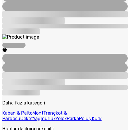
Daha fazla kategori
Kaban & Palto
Mont
Trençkot &
Pardösü
Ceket
Yağmurluk
Yelek
Parka
Peluş Kürk
Bunlar da ilgini çekebilir