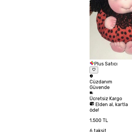
Plus Satıcı
Cüzdanım
Güvende
Ücretsiz
Kargo
Elden al, kartla
öde!
1.500 TL
6
taksit