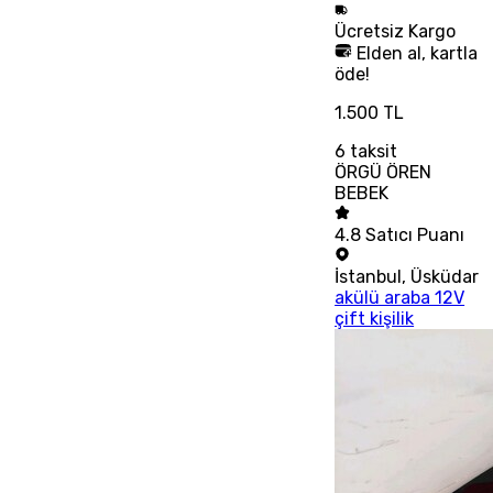
Ücretsiz
Kargo
Elden al, kartla
öde!
1.500 TL
6
taksit
ÖRGÜ ÖREN
BEBEK
4.8
Satıcı Puanı
İstanbul
,
Üsküdar
akülü araba 12V
çift kişilik