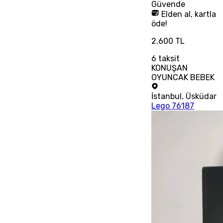
Güvende
Elden al, kartla
öde!
2.600 TL
6
taksit
KONUŞAN
OYUNCAK BEBEK
İstanbul
,
Üsküdar
Lego 76187