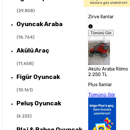
ilanlara göz atabilirsin!
(
29.858
)
Zirve İlanlar
Oyuncak Araba
Tümünü Gör
(
16.764
)
Akülü Araç
(
11.658
)
Akülü Araba Römo
2.250 TL
Figür Oyuncak
Plus İlanlar
(
10.161
)
Tümünü Gör
Peluş Oyuncak
(
6.225
)
Plaj & Bahçe Oyuncak