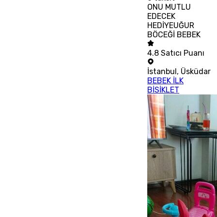
ONU MUTLU
EDECEK
HEDİYEUĞUR
BÖCEĞİ BEBEK
4.8
Satıcı Puanı
İstanbul
,
Üsküdar
BEBEK İLK
BİSİKLET