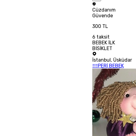
Cüzdanım
Güvende
300 TL
6
taksit
BEBEK İLK
BİSİKLET
İstanbul
,
Üsküdar
‼‼PERİ BEBEK