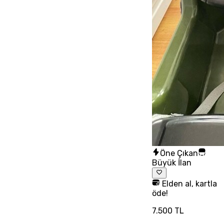
Öne Çıkan
Büyük İlan
Elden al, kartla
öde!
7.500 TL