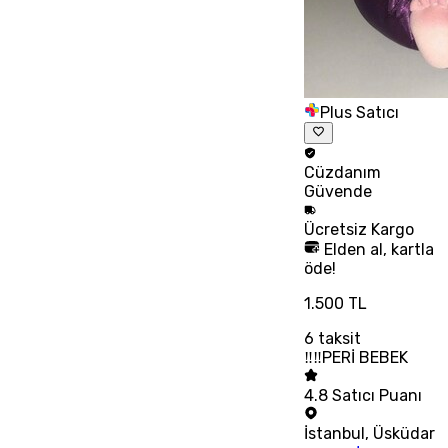
Plus Satıcı
Cüzdanım
Güvende
Ücretsiz
Kargo
Elden al, kartla
öde!
1.500 TL
6
taksit
‼‼PERİ BEBEK
4.8
Satıcı Puanı
İstanbul
,
Üsküdar