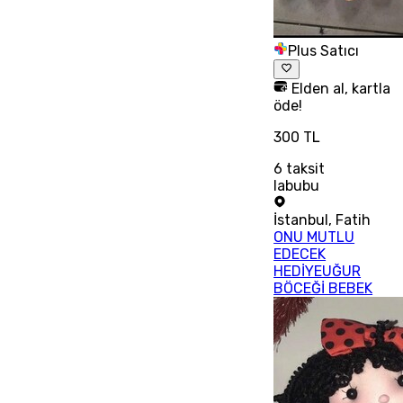
Plus Satıcı
Elden al, kartla
öde!
300 TL
6
taksit
labubu
İstanbul
,
Fatih
ONU MUTLU
EDECEK
HEDİYEUĞUR
BÖCEĞİ BEBEK