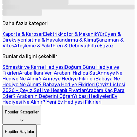
Daha fazla kategori
Kaporta & Karoser
Elektrik
Motor & Mekanik
Yürüyen &
Direksiyon
Isıtma & Havalandırma & Klima
Şanzıman &
Vites
Ateşleme & Yakıt
Fren & Debriyaj
Filtre
Egzoz
Bunlar da ilgini çekebilir
Sömestir ve Karne Hediyesi
Doğum Günü Hediye ve
Fikirleri
Araba İlanı Ver, Arabanı Hızlıca Sat
Anneye Ne
Hediye Ne Alınır? Anneye Hediye Fikirleri
Babaya Ne
Hediye Ne Alınır? Babaya Hediye Fikirleri
Çeyiz Listesi
2026 - Çeyiz Seti ve Hesaplı Fiyatlar
Arabam Kaç Para
Eder? Arabanın Değerini Öğren
Yılbaşı Hediyeleri
Ev
Hediyesi Ne Alınır? Yeni Ev Hediyesi Fikirleri
Popüler Kategoriler
Popüler Sayfalar