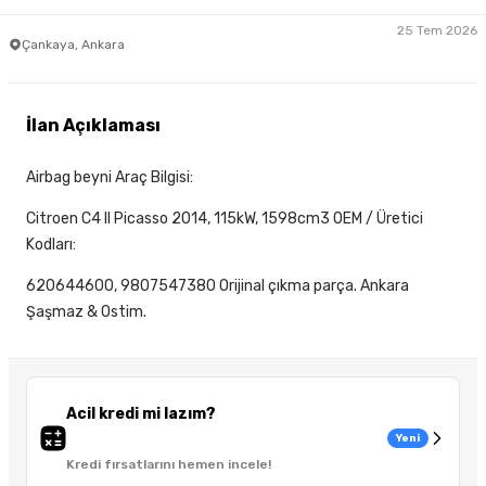
25 Tem 2026
Çankaya, Ankara
İlan Açıklaması
Airbag beyni Araç Bilgisi:
Citroen C4 II Picasso 2014, 115kW, 1598cm3 OEM / Üretici
Kodları:
620644600, 9807547380 Orijinal çıkma parça. Ankara
Şaşmaz & Ostim.
Acil kredi mi lazım?
Yeni
Kredi fırsatlarını hemen incele!