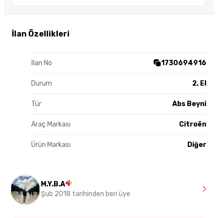
İlan Özellikleri
İlan No
1730694916
Durum
2. El
Tür
Abs Beyni
Araç Markası
Citroën
Ürün Markası
Diğer
M.Y.B.A
Şub 2018 tarihinden beri üye