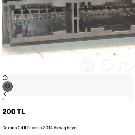
1
/
1
200 TL
Citroen C4 II Picasso 2014 Airbag beyni