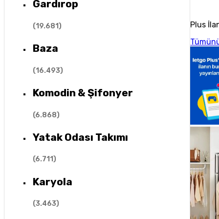
Gardırop
Plus İla
(
19.681
)
Tümünü
Baza
(
16.493
)
Komodin & Şifonyer
(
6.868
)
Yatak Odası Takımı
(
6.711
)
Karyola
(
3.463
)