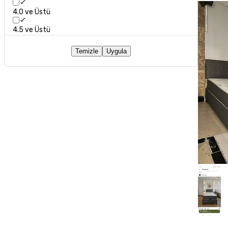
4.0 ve Üstü
4.5 ve Üstü
Temizle
Uygula