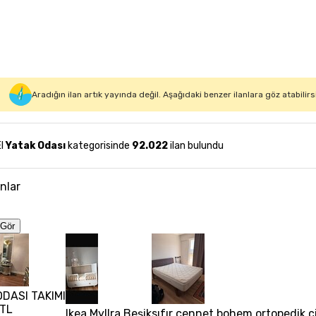
Aradığın ilan artık yayında değil. Aşağıdaki benzer ilanlara göz atabilirs
El
Yatak Odası
kategorisinde
92.022
ilan bulundu
anlar
Gör
ODASI TAKIMI
 TL
Ikea Myllra Beşik
sıfır cennet bohem ortopedik çi