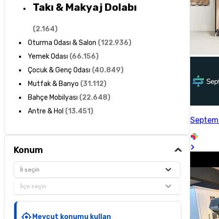
Takı & Makyaj Dolabı
(
2.164
)
Oturma Odası & Salon
(
122.936
)
Yemek Odası
(
66.156
)
Çocuk & Genç Odası
(
40.849
)
Mutfak & Banyo
(
31.112
)
Bahçe Mobilyası
(
22.648
)
Antre & Hol
(
13.451
)
Septemi
Konum
İl seçin
İlçe seçin
Mevcut konumu kullan