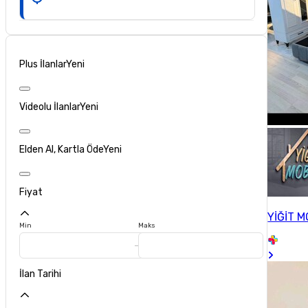
Plus İlanlar
Yeni
Videolu İlanlar
Yeni
Elden Al, Kartla Öde
Yeni
Fiyat
YİĞİT M
Min
Maks
İlan Tarihi