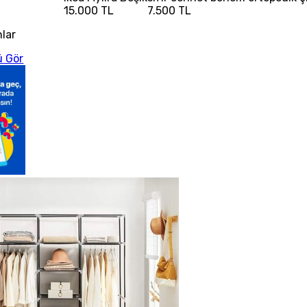
15.000 TL
7.500 TL
nlar
 Gör