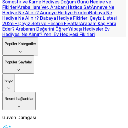
Sömestir ve Karne Hediyesi
Doğum Günü Hediye ve
Fikirleri
Araba İlanı Ver, Arabanı Hızlıca Sat
Anneye Ne
Hediye Ne Alınır? Anneye Hediye Fikirleri
Babaya Ne
Hediye Ne Alınır? Babaya Hediye Fikirleri
Çeyiz Listesi
2026 - Çeyiz Seti ve Hesaplı Fiyatlar
Arabam Kaç Para
Eder? Arabanın Değerini Öğren
Yılbaşı Hediyeleri
Ev
Hediyesi Ne Alınır? Yeni Ev Hediyesi Fikirleri
Popüler Kategoriler
Popüler Sayfalar
letgo
Resmi bağlantılar
Güven Damgası