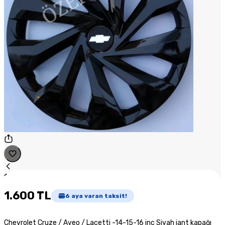
1
/
1
1.600 TL
6
aya varan taksit!
Chevrolet Cruze / Aveo / Lacetti -14-15-16 inç Siyah jant kapağı