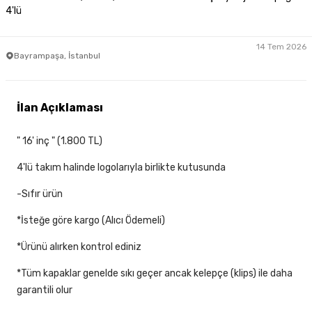
4'lü
14 Tem 2026
Bayrampaşa, İstanbul
İlan Açıklaması
" 16' inç " (1.800 TL)
4'lü takım halinde logolarıyla birlikte kutusunda
-Sıfır ürün
*İsteğe göre kargo (Alıcı Ödemeli)
*Ürünü alırken kontrol ediniz
*Tüm kapaklar genelde sıkı geçer ancak kelepçe (klips) ile daha
garantili olur