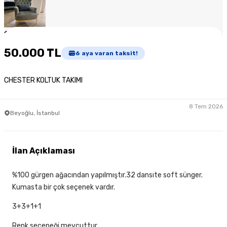
1
/
4
50.000 TL
6
aya varan taksit!
CHESTER KOLTUK TAKIMI
8 Tem 2026
Beyoğlu, İstanbul
İlan Açıklaması
%100 gürgen ağacından yapılmıştır.32 dansıte soft sünger.
Kumasta bir çok seçenek vardır.
3+3+1+1
Renk seçeneği mevcuttur.