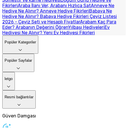
Sömestir ve Karne Hediyesi
Doğum Günü Hediye ve
Fikirleri
Araba İlanı Ver, Arabanı Hızlıca Sat
Anneye Ne
Hediye Ne Alınır? Anneye Hediye Fikirleri
Babaya Ne
Hediye Ne Alınır? Babaya Hediye Fikirleri
Çeyiz Listesi
2026 - Çeyiz Seti ve Hesaplı Fiyatlar
Arabam Kaç Para
Eder? Arabanın Değerini Öğren
Yılbaşı Hediyeleri
Ev
Hediyesi Ne Alınır? Yeni Ev Hediyesi Fikirleri
Popüler Kategoriler
Popüler Sayfalar
letgo
Resmi bağlantılar
Güven Damgası