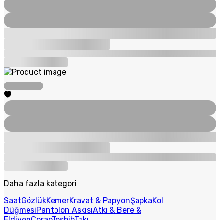
Daha fazla kategori
Saat
Gözlük
Kemer
Kravat & Papyon
Şapka
Kol
Düğmesi
Pantolon Askısı
Atkı & Bere &
Eldiven
Çorap
Tesbih
Takı