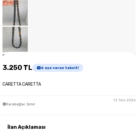
1
/
7
3.250 TL
6
aya varan taksit!
CARETTA CARETTA
13 Tem 2026
Karabağlar, İzmir
İlan Açıklaması