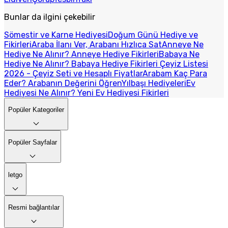
Bunlar da ilgini çekebilir
Sömestir ve Karne Hediyesi
Doğum Günü Hediye ve
Fikirleri
Araba İlanı Ver, Arabanı Hızlıca Sat
Anneye Ne
Hediye Ne Alınır? Anneye Hediye Fikirleri
Babaya Ne
Hediye Ne Alınır? Babaya Hediye Fikirleri
Çeyiz Listesi
2026 - Çeyiz Seti ve Hesaplı Fiyatlar
Arabam Kaç Para
Eder? Arabanın Değerini Öğren
Yılbaşı Hediyeleri
Ev
Hediyesi Ne Alınır? Yeni Ev Hediyesi Fikirleri
Popüler Kategoriler
Popüler Sayfalar
letgo
Resmi bağlantılar