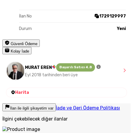
İlan No
1729129997
Durum
Yeni
Güvenli Ödeme
Kolay İade
MURAT EREN
Başarılı Satıcı 4.8
Eyl 2018 tarihinden beri üye
Harita
İade ve Geri Ödeme Politikası
İlan ile ilgili şikayetim var
İlgini çekebilecek diğer ilanlar