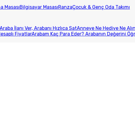
ma Masası
Bilgisayar Masası
Ranza
Çocuk & Genç Oda Takımı
Araba İlanı Ver, Arabanı Hızlıca Sat
Anneye Ne Hediye Ne Alını
esaplı Fiyatlar
Arabam Kaç Para Eder? Arabanın Değerini Öğ