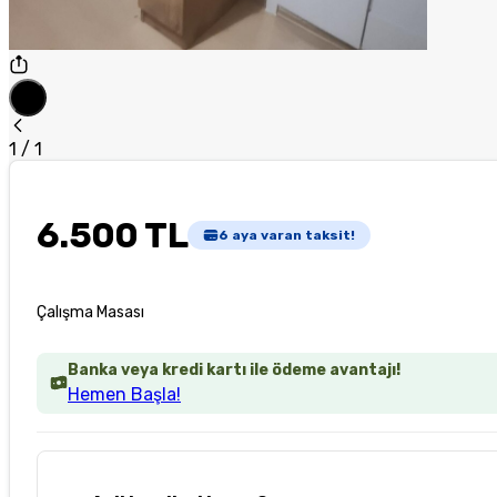
1
/
1
6.500 TL
6
aya varan taksit!
Çalışma Masası
Banka veya kredi kartı ile ödeme avantajı!
Hemen Başla!