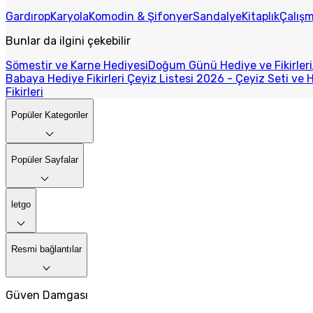
Gardırop
Karyola
Komodin & Şifonyer
Sandalye
Kitaplık
Çalış
Bunlar da ilgini çekebilir
Sömestir ve Karne Hediyesi
Doğum Günü Hediye ve Fikirleri
Babaya Hediye Fikirleri
Çeyiz Listesi 2026 - Çeyiz Seti ve H
Fikirleri
Popüler Kategoriler
Popüler Sayfalar
letgo
Resmi bağlantılar
Güven Damgası