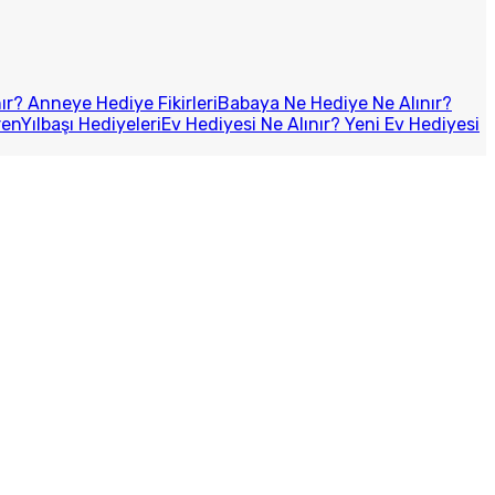
r? Anneye Hediye Fikirleri
Babaya Ne Hediye Ne Alınır?
ren
Yılbaşı Hediyeleri
Ev Hediyesi Ne Alınır? Yeni Ev Hediyesi