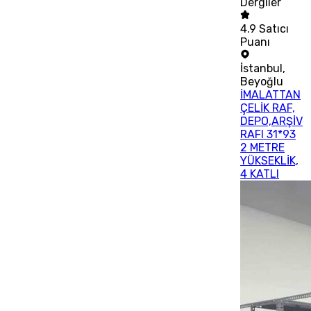
Dergiler
4.9
Satıcı
Puanı
İstanbul
,
Beyoğlu
İMALATTAN
ÇELİK RAF,
DEPO,ARŞİV
RAFI 31*93
2 METRE
YÜKSEKLİK,
4 KATLI