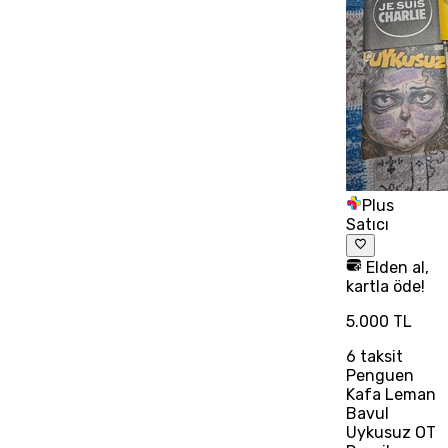
Plus
Satıcı
Elden al,
kartla öde!
5.000 TL
6
taksit
Penguen
Kafa Leman
Bavul
Uykusuz OT