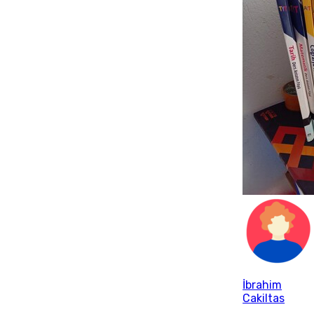
İbrahim
Cakiltas