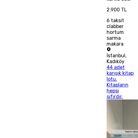
2.900 TL
6
taksit
clabber
hortum
sarma
makara
İstanbul
,
Kadıköy
44 adet
karışık kitap
lotu.
Kitapların
hepsi
sıfırdır.