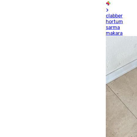
clabber
hortum
sarma
makara