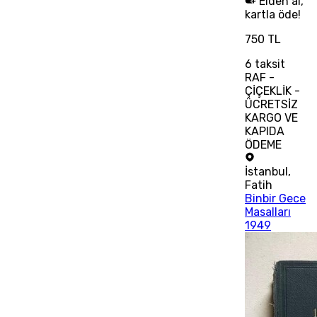
Elden al,
kartla öde!
750 TL
6
taksit
RAF -
ÇİÇEKLİK -
ÜCRETSİZ
KARGO VE
KAPIDA
ÖDEME
İstanbul
,
Fatih
Binbir Gece
Masalları
1949