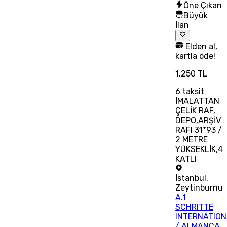
Öne Çıkan
Büyük
İlan
Elden al,
kartla öde!
1.250 TL
6
taksit
İMALATTAN
ÇELİK RAF,
DEPO,ARŞİV
RAFI 31*93 /
2 METRE
YÜKSEKLİK,4
KATLI
İstanbul
,
Zeytinburnu
A.1
SCHRITTE
INTERNATIO
/ ALMANCA