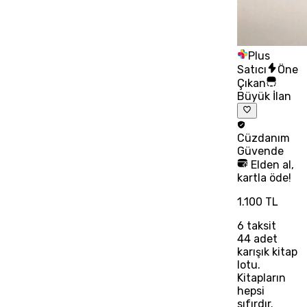
Plus
Satıcı
Öne
Çıkan
Büyük İlan
Cüzdanım
Güvende
Elden al,
kartla öde!
1.100 TL
6
taksit
44 adet
karışık kitap
lotu.
Kitapların
hepsi
sıfırdır.