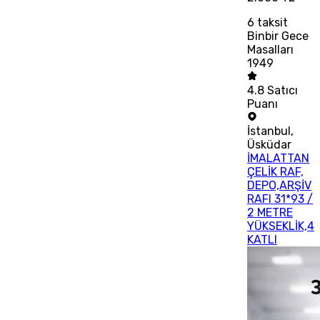
6
taksit
Binbir Gece
Masalları
1949
4.8
Satıcı
Puanı
İstanbul
,
Üsküdar
İMALATTAN
ÇELİK RAF,
DEPO,ARŞİV
RAFI 31*93 /
2 METRE
YÜKSEKLİK,4
KATLI