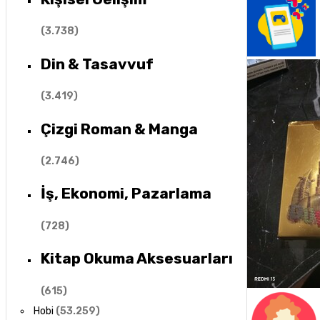
(
3.738
)
Din & Tasavvuf
(
3.419
)
Çizgi Roman & Manga
(
2.746
)
İş, Ekonomi, Pazarlama
(
728
)
Kitap Okuma Aksesuarları
(
615
)
Hobi
(
53.259
)