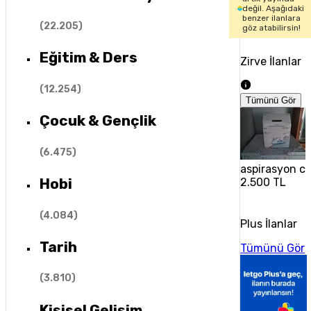
değil. Aşağıdaki
benzer ilanlara
(
22.205
)
göz atabilirsin!
Eğitim & Ders
Zirve İlanlar
(
12.254
)
Tümünü Gör
Çocuk & Gençlik
(
6.475
)
aspirasyon ci
Hobi
2.500 TL
(
4.084
)
Plus İlanlar
Tarih
Tümünü Gör
(
3.810
)
Kişisel Gelişim