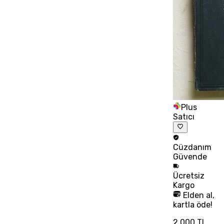
Plus
Satıcı
Cüzdanım
Güvende
Ücretsiz
Kargo
Elden al,
kartla öde!
2.000 TL