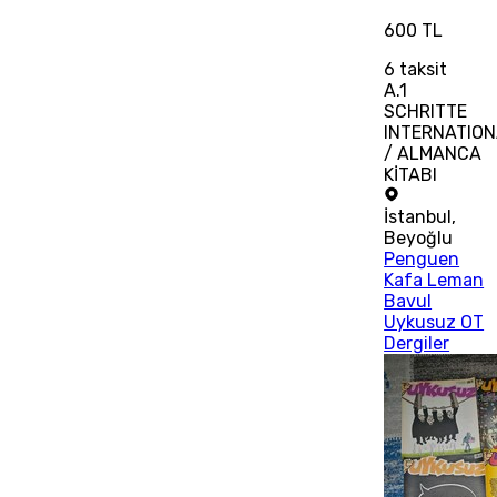
600 TL
6
taksit
A.1
SCHRITTE
INTERNATIO
/ ALMANCA
KİTABI
İstanbul
,
Beyoğlu
Penguen
Kafa Leman
Bavul
Uykusuz OT
Dergiler