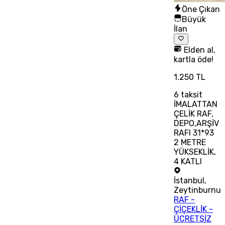
Öne Çıkan
Büyük
İlan
Elden al,
kartla öde!
1.250 TL
6
taksit
İMALATTAN
ÇELİK RAF,
DEPO,ARŞİV
RAFI 31*93
2 METRE
YÜKSEKLİK,
4 KATLI
İstanbul
,
Zeytinburnu
RAF -
ÇİÇEKLİK -
ÜCRETSİZ