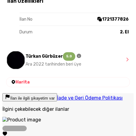
İlan Özellikleri
İlan No
1721377826
Durum
2. El
Türkan Gürbüzer
5.0
Ara 2022 tarihinden beri üye
Harita
İade ve Geri Ödeme Politikası
İlan ile ilgili şikayetim var
İlgini çekebilecek diğer ilanlar