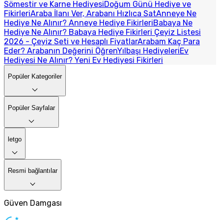
Sömestir ve Karne Hediyesi
Doğum Günü Hediye ve
Fikirleri
Araba İlanı Ver, Arabanı Hızlıca Sat
Anneye Ne
Hediye Ne Alınır? Anneye Hediye Fikirleri
Babaya Ne
Hediye Ne Alınır? Babaya Hediye Fikirleri
Çeyiz Listesi
2026 - Çeyiz Seti ve Hesaplı Fiyatlar
Arabam Kaç Para
Eder? Arabanın Değerini Öğren
Yılbaşı Hediyeleri
Ev
Hediyesi Ne Alınır? Yeni Ev Hediyesi Fikirleri
Popüler Kategoriler
Popüler Sayfalar
letgo
Resmi bağlantılar
Güven Damgası