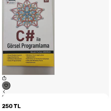
1
/
1
250 TL