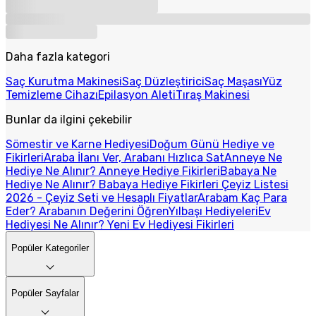
Daha fazla kategori
Saç Kurutma Makinesi
Saç Düzleştirici
Saç Maşası
Yüz
Temizleme Cihazı
Epilasyon Aleti
Tıraş Makinesi
Bunlar da ilgini çekebilir
Sömestir ve Karne Hediyesi
Doğum Günü Hediye ve
Fikirleri
Araba İlanı Ver, Arabanı Hızlıca Sat
Anneye Ne
Hediye Ne Alınır? Anneye Hediye Fikirleri
Babaya Ne
Hediye Ne Alınır? Babaya Hediye Fikirleri
Çeyiz Listesi
2026 - Çeyiz Seti ve Hesaplı Fiyatlar
Arabam Kaç Para
Eder? Arabanın Değerini Öğren
Yılbaşı Hediyeleri
Ev
Hediyesi Ne Alınır? Yeni Ev Hediyesi Fikirleri
Popüler Kategoriler
Popüler Sayfalar