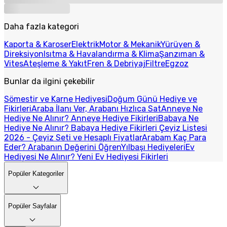
Daha fazla kategori
Kaporta & Karoser
Elektrik
Motor & Mekanik
Yürüyen &
Direksiyon
Isıtma & Havalandırma & Klima
Şanzıman &
Vites
Ateşleme & Yakıt
Fren & Debriyaj
Filtre
Egzoz
Bunlar da ilgini çekebilir
Sömestir ve Karne Hediyesi
Doğum Günü Hediye ve
Fikirleri
Araba İlanı Ver, Arabanı Hızlıca Sat
Anneye Ne
Hediye Ne Alınır? Anneye Hediye Fikirleri
Babaya Ne
Hediye Ne Alınır? Babaya Hediye Fikirleri
Çeyiz Listesi
2026 - Çeyiz Seti ve Hesaplı Fiyatlar
Arabam Kaç Para
Eder? Arabanın Değerini Öğren
Yılbaşı Hediyeleri
Ev
Hediyesi Ne Alınır? Yeni Ev Hediyesi Fikirleri
Popüler Kategoriler
Popüler Sayfalar