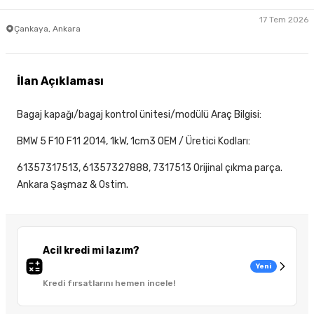
17 Tem 2026
Çankaya, Ankara
İlan Açıklaması
Bagaj kapağı/bagaj kontrol ünitesi/modülü Araç Bilgisi:
BMW 5 F10 F11 2014, 1kW, 1cm3 OEM / Üretici Kodları:
61357317513, 61357327888, 7317513 Orijinal çıkma parça.
Ankara Şaşmaz & Ostim.
Acil kredi mi lazım?
Yeni
Kredi fırsatlarını hemen incele!