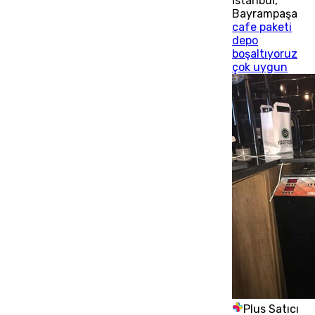
İstanbul
,
Bayrampaşa
cafe paketi
depo
boşaltıyoruz
çok uygun
Plus Satıcı