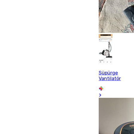
Süpürge
Vantilatör