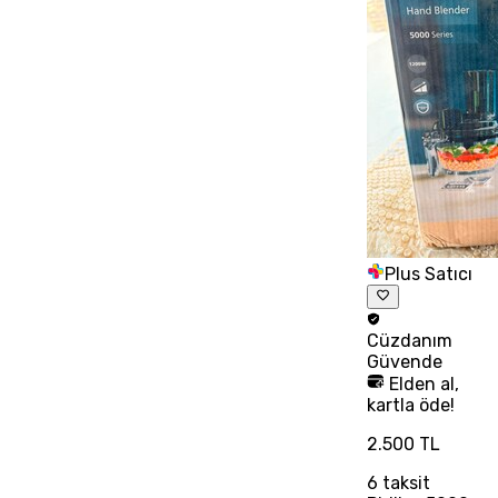
Plus Satıcı
Cüzdanım
Güvende
Elden al,
kartla öde!
2.500 TL
6
taksit