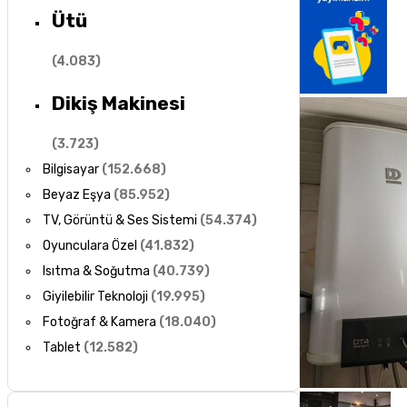
Ütü
(
4.083
)
Dikiş Makinesi
(
3.723
)
Bilgisayar
(
152.668
)
Beyaz Eşya
(
85.952
)
TV, Görüntü & Ses Sistemi
(
54.374
)
Oyunculara Özel
(
41.832
)
Isıtma & Soğutma
(
40.739
)
Giyilebilir Teknoloji
(
19.995
)
Fotoğraf & Kamera
(
18.040
)
Tablet
(
12.582
)