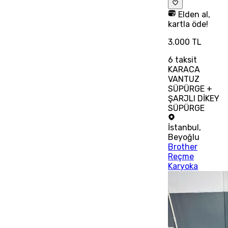
Elden al,
kartla öde!
3.000 TL
6
taksit
KARACA
VANTUZ
SÜPÜRGE +
ŞARJLI DİKEY
SÜPÜRGE
İstanbul
,
Beyoğlu
Brother
Reçme
Karyoka