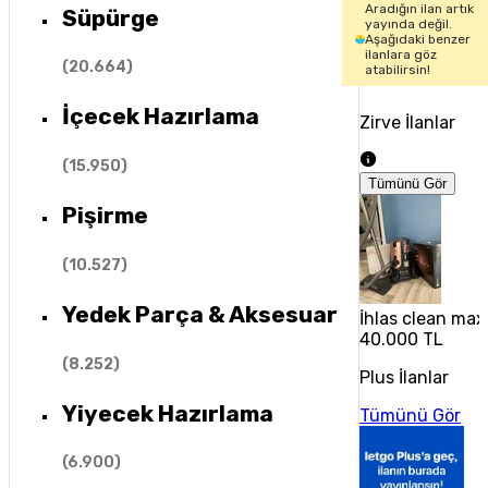
Aradığın ilan artık
Süpürge
yayında değil.
Aşağıdaki benzer
ilanlara göz
(
20.664
)
atabilirsin!
İçecek Hazırlama
Zirve İlanlar
(
15.950
)
Tümünü Gör
Pişirme
(
10.527
)
Yedek Parça & Aksesuar
İhlas clean max
40.000 TL
(
8.252
)
Plus İlanlar
Yiyecek Hazırlama
Tümünü Gör
(
6.900
)