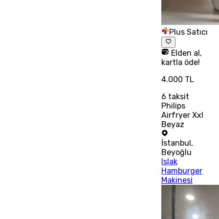
Plus Satıcı
Elden al,
kartla öde!
4.000 TL
6
taksit
Philips
Airfryer Xxl
Beyaz
İstanbul
,
Beyoğlu
Islak
Hamburger
Makinesi