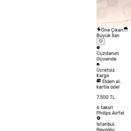
Öne Çıkan
Büyük İlan
Cüzdanım
Güvende
Ücretsiz
Kargo
Elden al,
kartla öde!
7.500 TL
6
taksit
Philips Airfel
İstanbul
,
Beyoğlu