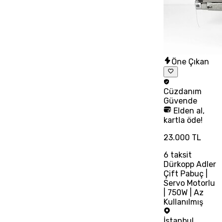
Öne Çıkan
Cüzdanım
Güvende
Elden al,
kartla öde!
23.000 TL
6
taksit
Dürkopp Adler
Çift Pabuç |
Servo Motorlu
| 750W | Az
Kullanılmış
İstanbul
,