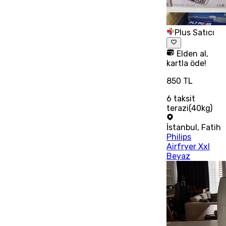
Plus Satıcı
Elden al,
kartla öde!
850 TL
6
taksit
terazi(40kg)
İstanbul
,
Fatih
Philips
Airfryer Xxl
Beyaz