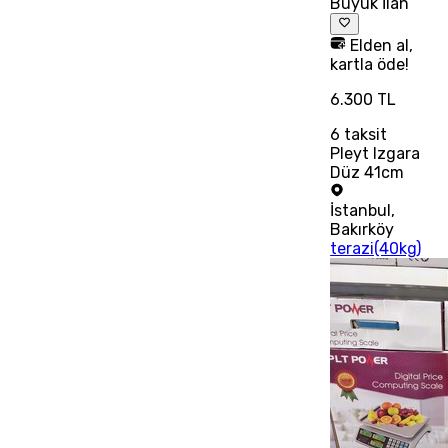
Büyük İlan
Elden al,
kartla öde!
6.300 TL
6
taksit
Pleyt Izgara
Düz 41cm
İstanbul
,
Bakırköy
terazi(40kg)