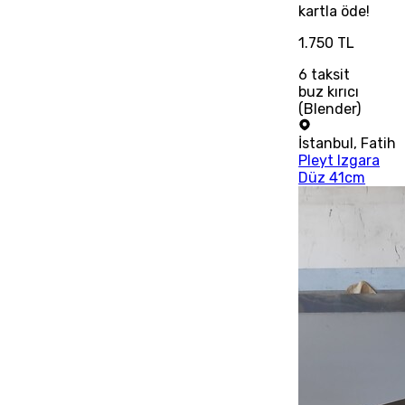
kartla öde!
1.750 TL
6
taksit
buz kırıcı
(Blender)
İstanbul
,
Fatih
Pleyt Izgara
Düz 41cm