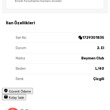
Kredi fırsatlarını hemen incele!
İlan Özellikleri
İlan No
1729301835
Durum
2. El
Marka
Beymen Club
Beden
L/40
Renk
Çizgili
Güvenli Ödeme
Kolay İade