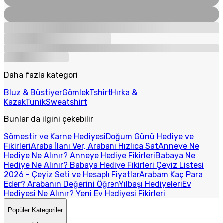
Daha fazla kategori
Bluz & Büstiyer
Gömlek
Tshirt
Hırka &
Kazak
Tunik
Sweatshirt
Bunlar da ilgini çekebilir
Sömestir ve Karne Hediyesi
Doğum Günü Hediye ve
Fikirleri
Araba İlanı Ver, Arabanı Hızlıca Sat
Anneye Ne
Hediye Ne Alınır? Anneye Hediye Fikirleri
Babaya Ne
Hediye Ne Alınır? Babaya Hediye Fikirleri
Çeyiz Listesi
2026 - Çeyiz Seti ve Hesaplı Fiyatlar
Arabam Kaç Para
Eder? Arabanın Değerini Öğren
Yılbaşı Hediyeleri
Ev
Hediyesi Ne Alınır? Yeni Ev Hediyesi Fikirleri
Popüler Kategoriler