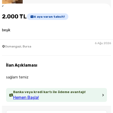
1
/
4
2.000 TL
6
aya varan taksit!
beşik
6 Ağu 2026
Osmangazi, Bursa
İlan Açıklaması
sağlam temiz
Banka veya kredi kartı ile ödeme avantajı!
Hemen Başla!