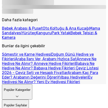
Daha fazla kategori
Bebek Arabası & Puset
Oto Koltuğu & Ana Kucağı
Mama
Sandalyesi
Yürüteç
Kanguru
Park Yatak
Bebek Telsizi &
Kamera
Bunlar da ilgini çekebilir
Sömestir ve Karne Hediyesi
Doğum Günü Hediye ve
Fikirleri
Araba İlanı Ver, Arabanı Hızlıca Sat
Anneye Ne
Hediye Ne Alınır? Anneye Hediye Fikirleri
Babaya Ne
Hediye Ne Alınır? Babaya Hediye Fikirleri
Çeyiz Listesi
2026 - Çeyiz Seti ve Hesaplı Fiyatlar
Arabam Kaç Para
Eder? Arabanın Değerini Öğren
Yılbaşı Hediyeleri
Ev
Hediyesi Ne Alınır? Yeni Ev Hediyesi Fikirleri
Popüler Kategoriler
Popüler Sayfalar