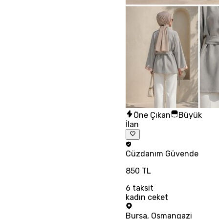
Öne Çıkan
Büyük
İlan
Cüzdanım
Güvende
850 TL
6
taksit
kadın ceket
Bursa
,
Osmangazi