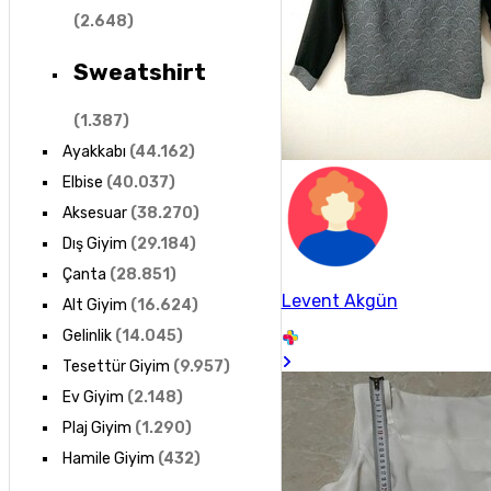
(
2.648
)
Sweatshirt
(
1.387
)
Ayakkabı
(
44.162
)
Elbise
(
40.037
)
Aksesuar
(
38.270
)
Dış Giyim
(
29.184
)
Çanta
(
28.851
)
Levent Akgün
Alt Giyim
(
16.624
)
Gelinlik
(
14.045
)
Tesettür Giyim
(
9.957
)
Ev Giyim
(
2.148
)
Plaj Giyim
(
1.290
)
Hamile Giyim
(
432
)