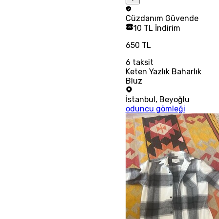
Cüzdanım
Güvende
10 TL İndirim
650 TL
6
taksit
Keten Yazlık Baharlık
Bluz
İstanbul
,
Beyoğlu
oduncu gömleği