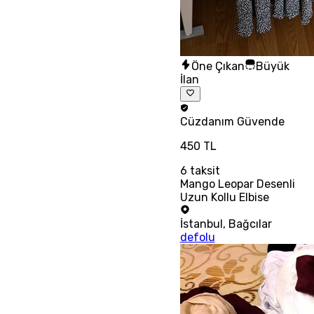
Öne Çıkan
Büyük
İlan
Cüzdanım
Güvende
450 TL
6
taksit
Mango Leopar Desenli
Uzun Kollu Elbise
İstanbul
,
Bağcılar
defolu