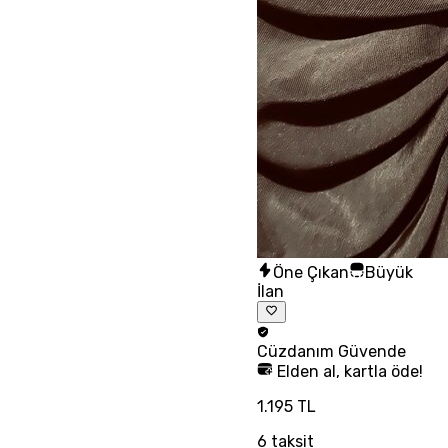
Öne Çıkan
Büyük
İlan
Cüzdanım
Güvende
Elden al, kartla öde!
1.195 TL
6
taksit