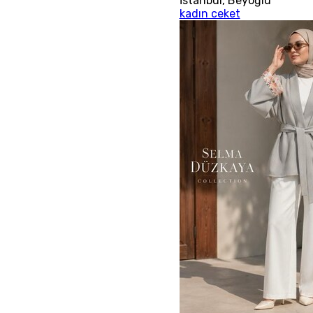
İstanbul
,
Beyoğlu
kadın ceket