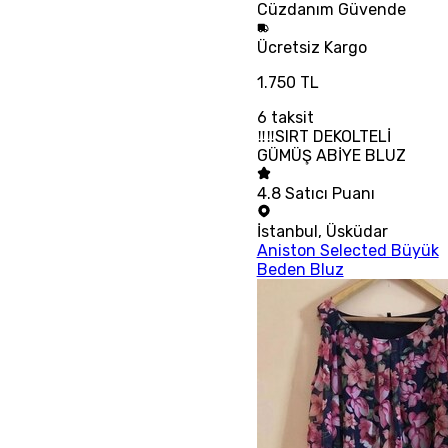
Cüzdanım
Güvende
Ücretsiz
Kargo
1.750 TL
6
taksit
‼‼SIRT DEKOLTELİ
GÜMÜŞ ABİYE BLUZ
4.8
Satıcı Puanı
İstanbul
,
Üsküdar
Aniston Selected Büyük
Beden Bluz