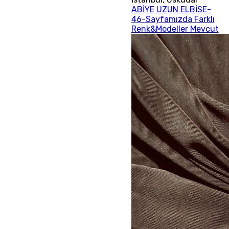
ABİYE UZUN ELBİSE-
46-Sayfamızda Farklı
Renk&Modeller Mevcut