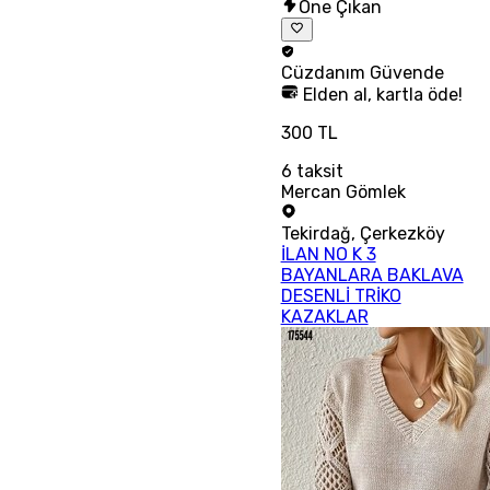
Öne Çıkan
Cüzdanım
Güvende
Elden al, kartla öde!
300 TL
6
taksit
Mercan Gömlek
Tekirdağ
,
Çerkezköy
İLAN NO K 3
BAYANLARA BAKLAVA
DESENLİ TRİKO
KAZAKLAR