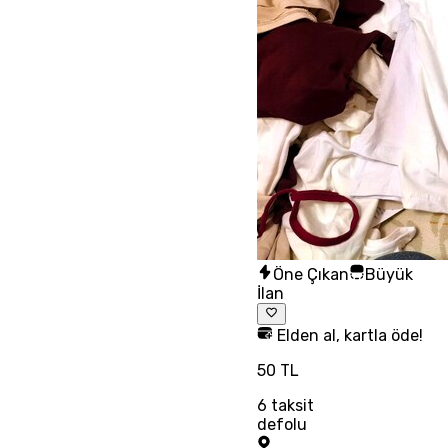
Öne Çıkan
Büyük
İlan
Elden al, kartla öde!
50 TL
6
taksit
defolu