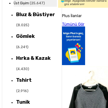
değil. Aşağıdaki benzer ilanlara
Üst Giyim
(
25.647
)
göz atabilirsin!
Bluz & Büstiyer
Plus İlanlar
Tümünü Gör
(
8.025
)
Gömlek
(
6.241
)
Hırka & Kazak
(
4.430
)
Tshirt
(
2.916
)
Tunik