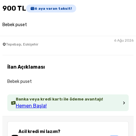
900 TL
6
aya varan taksit!
Bebek puset
6 Ağu 2026
Tepebaşı, Eskişehir
İlan Açıklaması
Bebek puset
Banka veya kredi kartı ile ödeme avantajı!
Hemen Başla!
Acil kredi mi lazım?