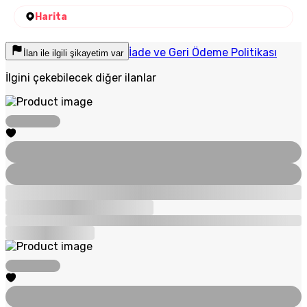
Harita
İade ve Geri Ödeme Politikası
İlan ile ilgili şikayetim var
İlgini çekebilecek diğer ilanlar