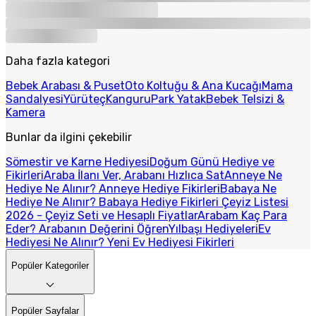
Daha fazla kategori
Bebek Arabası & Puset
Oto Koltuğu & Ana Kucağı
Mama
Sandalyesi
Yürüteç
Kanguru
Park Yatak
Bebek Telsizi &
Kamera
Bunlar da ilgini çekebilir
Sömestir ve Karne Hediyesi
Doğum Günü Hediye ve
Fikirleri
Araba İlanı Ver, Arabanı Hızlıca Sat
Anneye Ne
Hediye Ne Alınır? Anneye Hediye Fikirleri
Babaya Ne
Hediye Ne Alınır? Babaya Hediye Fikirleri
Çeyiz Listesi
2026 - Çeyiz Seti ve Hesaplı Fiyatlar
Arabam Kaç Para
Eder? Arabanın Değerini Öğren
Yılbaşı Hediyeleri
Ev
Hediyesi Ne Alınır? Yeni Ev Hediyesi Fikirleri
Popüler Kategoriler
Popüler Sayfalar