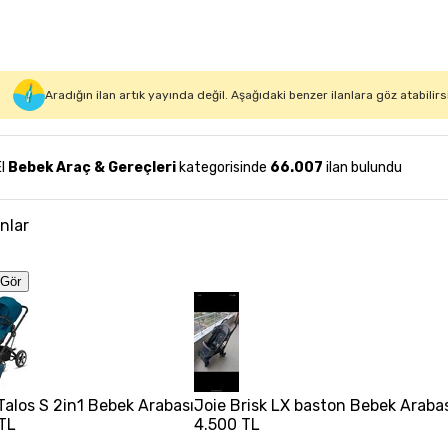
Aradığın ilan artık yayında değil. Aşağıdaki benzer ilanlara göz atabilirs
El
Bebek Araç & Gereçleri
kategorisinde
66.007
ilan bulundu
anlar
Gör
alos S 2in1 Bebek Arabası
Joie Brisk LX baston Bebek Araba
TL
4.500 TL