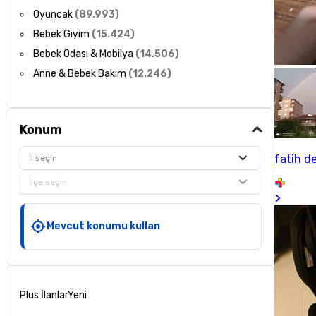
Oyuncak
(
89.993
)
Bebek Giyim
(
15.424
)
Bebek Odası & Mobilya
(
14.506
)
Anne & Bebek Bakım
(
12.246
)
Konum
fatih d
İl seçin
İlçe seçin
Mevcut konumu kullan
Plus İlanlar
Yeni