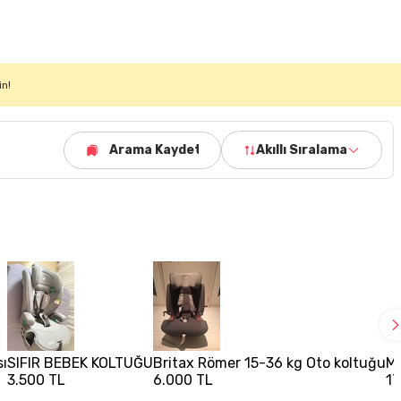
in!
Arama Kaydet
Akıllı Sıralama
sı
SIFIR BEBEK KOLTUĞU
Britax Römer 15-36 kg Oto koltuğu
Ma
3.500 TL
6.000 TL
17