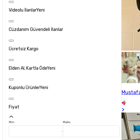
Videolu İlanlar
Yeni
Cüzdanım Güvendeli İlanlar
Ücretsiz Kargo
Elden Al, Kartla Öde
Yeni
Kuponlu Ürünler
Yeni
Mustafa
Fiyat
Min
Maks