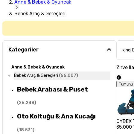
Anne & Bebek & Oyuncak
Bebek Araç & Gereçleri
Kategoriler
İkinci 
Zirve İl
Anne & Bebek & Oyuncak
Bebek Araç & Gereçleri
(
66.007
)
Tümünü 
Bebek Arabası & Puset
(
26.248
)
Oto Koltuğu & Ana Kucağı
CYBEX T
35.000 
(
18.531
)