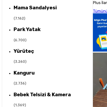
Plus İla
Mama Sandalyesi
Tümünü
(
7.162
)
Park Yatak
(
6.700
)
Yürüteç
(
3.260
)
Kanguru
(
2.736
)
Bebek Telsizi & Kamera
(
1.369
)