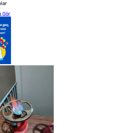
nlar
 Gör