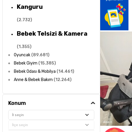
Kanguru
(
2.732
)
Bebek Telsizi & Kamera
(
1.355
)
Oyuncak
(
89.681
)
Bebek Giyim
(
15.385
)
Bebek Odası & Mobilya
(
14.461
)
Anne & Bebek Bakım
(
12.264
)
Konum
İl seçin
İlçe seçin