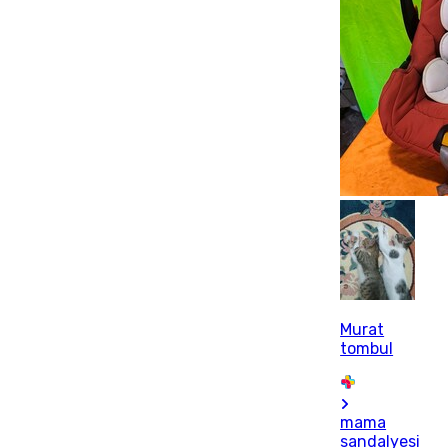
Murat
tombul
mama
sandalyesi