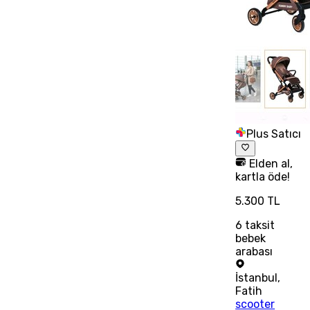
Plus Satıcı
Elden al,
kartla öde!
5.300 TL
6
taksit
bebek
arabası
İstanbul
,
Fatih
scooter