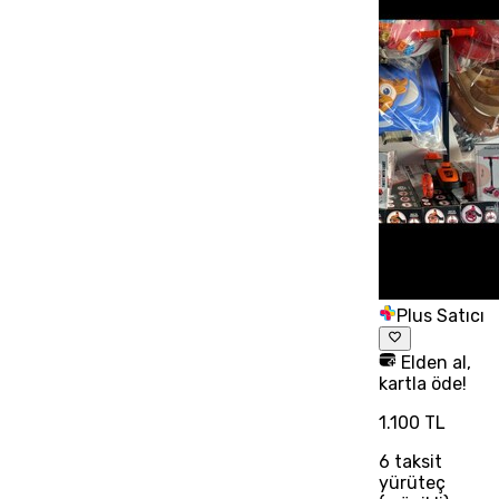
Plus Satıcı
Elden al,
kartla öde!
1.100 TL
6
taksit
yürüteç