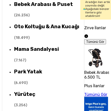
Aradığın ilan artık
Bebek Arabası & Puset
yayında değil.
Aşağıdaki benzer
ilanlara göz
(
26.236
)
atabilirsin!
Oto Koltuğu & Ana Kucağı
Zirve İlanlar
(
18.499
)
Tümünü Gör
Mama Sandalyesi
(
7.167
)
Park Yatak
Bebek Arabası
6.500 TL
(
6.690
)
Plus İlanlar
Yürüteç
Tümünü Gör
(
3.256
)