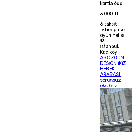
kartla öde!
3.000 TL
6
taksit
fisher price
oyun halısı
İstanbul
,
Kadıköy
ABC ZOOM
DESİGN İKİZ
BEBEK
ARABASI.
sorunsuz
eksiksiz