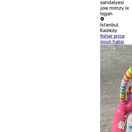
sandalyesi
joie mimzy lx
logan
İstanbul
,
Kadıköy
fisher price
oyun halısı