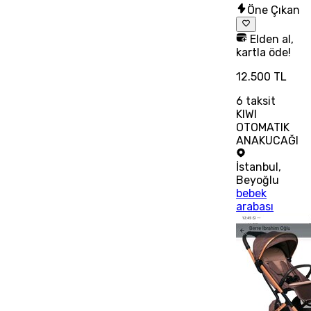
Öne Çıkan
Elden al,
kartla öde!
12.500 TL
6
taksit
KIWI
OTOMATIK
ANAKUCAĞI
İstanbul
,
Beyoğlu
bebek
arabası