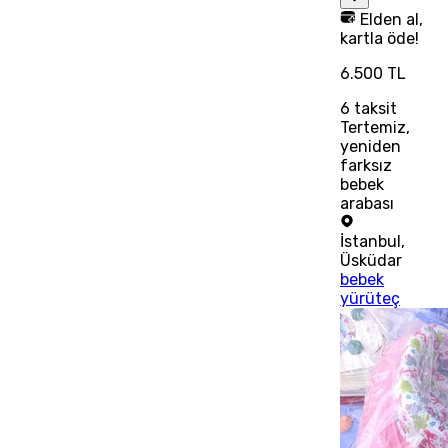
Elden al,
kartla öde!
6.500 TL
6
taksit
Tertemiz,
yeniden
farksız
bebek
arabası
İstanbul
,
Üsküdar
bebek
yürüteç