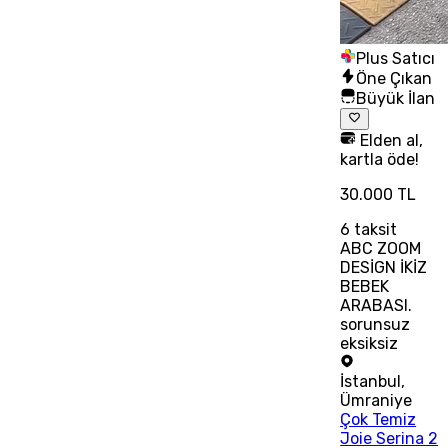
Plus Satıcı
Öne Çıkan
Büyük İlan
Elden al,
kartla öde!
30.000 TL
6
taksit
ABC ZOOM
DESİGN İKİZ
BEBEK
ARABASI.
sorunsuz
eksiksiz
İstanbul
,
Ümraniye
Çok Temiz
Joie Serina 2