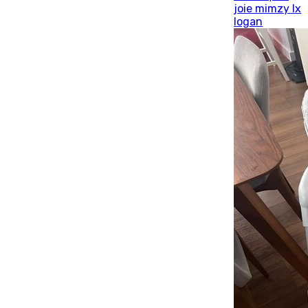
joie mimzy lx
logan