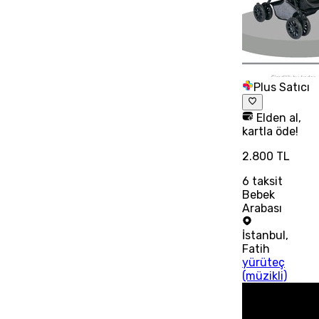
Plus Satıcı
Elden al,
kartla öde!
2.800 TL
6
taksit
Bebek
Arabası
İstanbul
,
Fatih
yürüteç
(müzikli)