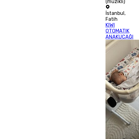
(müzikli)
İstanbul
,
Fatih
KIWI
OTOMATIK
ANAKUCAĞI