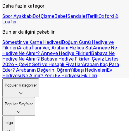
Daha fazla kategori
Spor Ayakkabı
Bot
Çizme
Babet
Sandalet
Terlik
Oxford &
Loafer
Bunlar da ilgini çekebilir
Sömestir ve Karne Hediyesi
Doğum Günü Hediye ve
Fikirleri
Araba İlanı Ver, Arabanı Hızlıca Sat
Anneye Ne
Hediye Ne Alınır? Anneye Hediye Fikirleri
Babaya Ne
Hediye Ne Alınır? Babaya Hediye Fikirleri
Çeyiz Listesi
2026 - Çeyiz Seti ve Hesaplı Fiyatlar
Arabam Kaç Para
Eder? Arabanın Değerini Öğren
Yılbaşı Hediyeleri
Ev
Hediyesi Ne Alınır? Yeni Ev Hediyesi Fikirleri
Popüler Kategoriler
Popüler Sayfalar
letgo