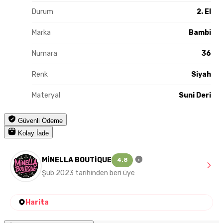
Durum
2. El
Marka
Bambi
Numara
36
Renk
Siyah
Materyal
Suni Deri
Güvenli Ödeme
Kolay İade
MİNELLA BOUTİQUE
4.8
Şub 2023 tarihinden beri üye
Harita