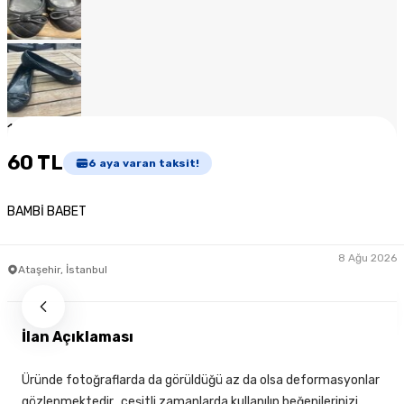
1
/
8
60 TL
6
aya varan taksit!
BAMBİ BABET
8 Ağu 2026
Ataşehir, İstanbul
İlan Açıklaması
Üründe fotoğraflarda da görüldüğü az da olsa deformasyonlar
gözlenmektedir…çeşitli zamanlarda kullanılıp beğenilerinizi