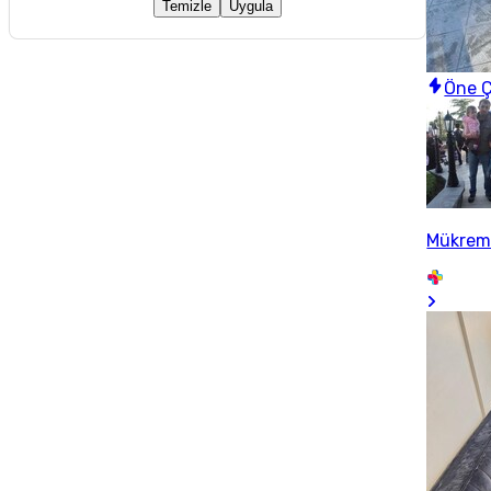
Temizle
Uygula
Öne Ç
Mükrem