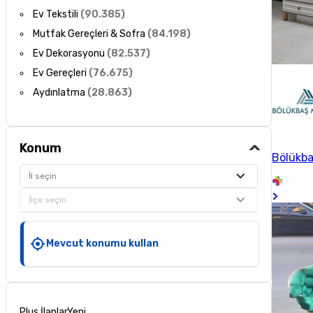
Ev Tekstili
(
90.385
)
Mutfak Gereçleri & Sofra
(
84.198
)
Ev Dekorasyonu
(
82.537
)
Ev Gereçleri
(
76.675
)
Aydınlatma
(
28.863
)
Konum
Bölükba
İl seçin
İlçe seçin
Mevcut konumu kullan
Plus İlanlar
Yeni