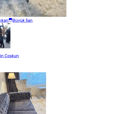
ıkan
Büyük İlan
in Coşkun