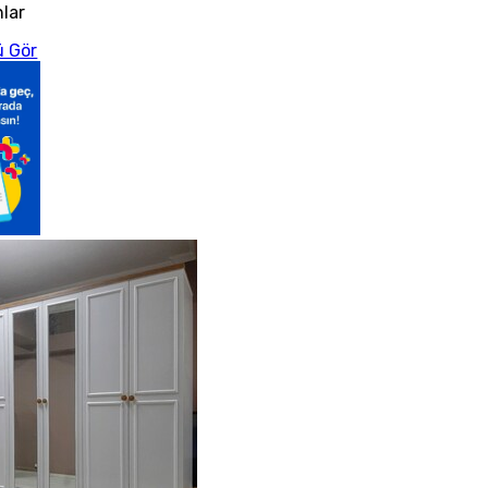
nlar
 Gör