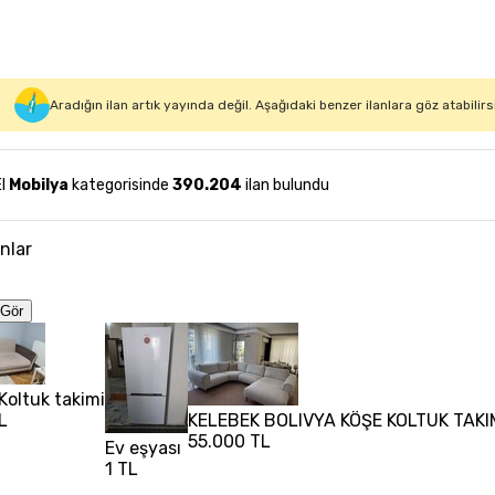
Aradığın ilan artık yayında değil. Aşağıdaki benzer ilanlara göz atabilirs
El
Mobilya
kategorisinde
390.204
ilan bulundu
anlar
Gör
Koltuk takimi
L
KELEBEK BOLIVYA KÖŞE KOLTUK TAKI
55.000 TL
Ev eşyası
1 TL