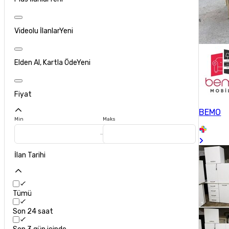
Videolu İlanlar
Yeni
Elden Al, Kartla Öde
Yeni
Fiyat
BEMO
Min
Maks
İlan Tarihi
Tümü
Son 24 saat