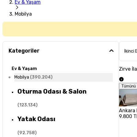
Ev & Yaşam
Mobilya
Kategoriler
İkinci 
Zirve İl
Ev & Yaşam
Mobilya
(
390.204
)
Tümünü 
Oturma Odası & Salon
(
123.134
)
Ankara 
9.800 T
Yatak Odası
(
92.758
)