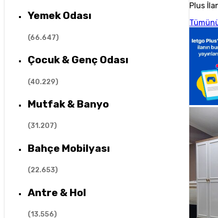
Plus İla
Yemek Odası
Tümünü
(
66.647
)
Çocuk & Genç Odası
(
40.229
)
Mutfak & Banyo
(
31.207
)
Bahçe Mobilyası
(
22.653
)
Antre & Hol
(
13.556
)