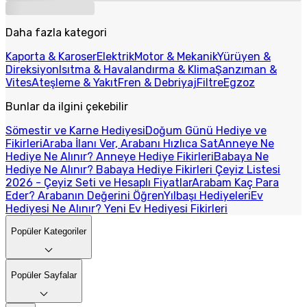
Daha fazla kategori
Kaporta & Karoser
Elektrik
Motor & Mekanik
Yürüyen &
Direksiyon
Isıtma & Havalandırma & Klima
Şanzıman &
Vites
Ateşleme & Yakıt
Fren & Debriyaj
Filtre
Egzoz
Bunlar da ilgini çekebilir
Sömestir ve Karne Hediyesi
Doğum Günü Hediye ve
Fikirleri
Araba İlanı Ver, Arabanı Hızlıca Sat
Anneye Ne
Hediye Ne Alınır? Anneye Hediye Fikirleri
Babaya Ne
Hediye Ne Alınır? Babaya Hediye Fikirleri
Çeyiz Listesi
2026 - Çeyiz Seti ve Hesaplı Fiyatlar
Arabam Kaç Para
Eder? Arabanın Değerini Öğren
Yılbaşı Hediyeleri
Ev
Hediyesi Ne Alınır? Yeni Ev Hediyesi Fikirleri
Popüler Kategoriler
Popüler Sayfalar