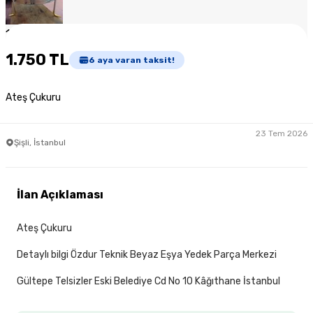
1
/
3
1.750 TL
6
aya varan taksit!
Ateş Çukuru
23 Tem 2026
Şişli, İstanbul
İlan Açıklaması
Ateş Çukuru
Detaylı bilgi Özdur Teknik Beyaz Eşya Yedek Parça Merkezi
Gültepe Telsizler Eski Belediye Cd No 10 Kâğıthane İstanbul