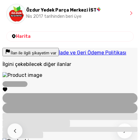
Özdur Yedek Parça Merkezi İST
Nis 2017 tarihinden beri üye
Harita
İade ve Geri Ödeme Politikası
İlan ile ilgili şikayetim var
İlgini çekebilecek diğer ilanlar