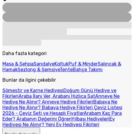
Daha fazla kategori
Masa & Sehpa
Sandalye
Koltuk
Puf & Minder
Salıncak &
Hamak
Şezlong & Şemsiye
Tente
Bahçe Takımı
Bunlar da ilgini çekebilir
Sömestir ve Karne Hediyesi
Doğum Günü Hediye ve
Fikirleri
Araba İlanı Ver, Arabanı Hızlıca Sat
Anneye Ne
Hediye Ne Alınır? Anneye Hediye Fikirleri
Babaya Ne
Hediye Ne Alınır? Babaya Hediye Fikirleri
Çeyiz Listesi
2026 - Çeyiz Seti ve Hesaplı Fiyatlar
Arabam Kaç Para
Eder? Arabanın Değerini Öğren
Yılbaşı Hediyeleri
Ev
Hediyesi Ne Alınır? Yeni Ev Hediyesi Fikirleri