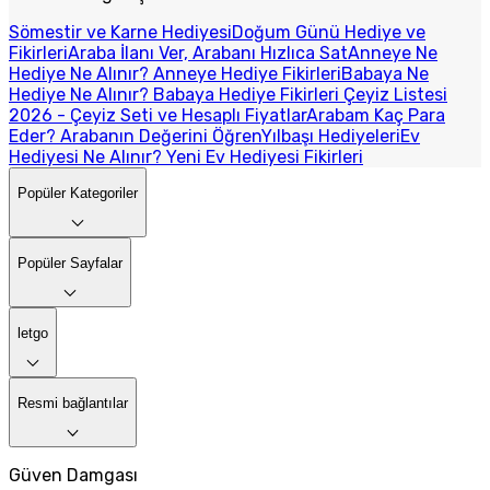
Sömestir ve Karne Hediyesi
Doğum Günü Hediye ve
Fikirleri
Araba İlanı Ver, Arabanı Hızlıca Sat
Anneye Ne
Hediye Ne Alınır? Anneye Hediye Fikirleri
Babaya Ne
Hediye Ne Alınır? Babaya Hediye Fikirleri
Çeyiz Listesi
2026 - Çeyiz Seti ve Hesaplı Fiyatlar
Arabam Kaç Para
Eder? Arabanın Değerini Öğren
Yılbaşı Hediyeleri
Ev
Hediyesi Ne Alınır? Yeni Ev Hediyesi Fikirleri
Popüler Kategoriler
Popüler Sayfalar
letgo
Resmi bağlantılar
Güven Damgası