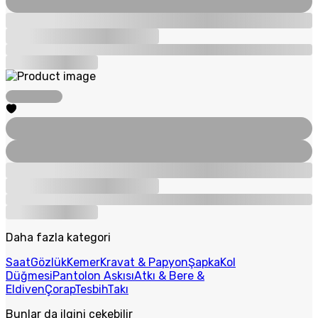
Daha fazla kategori
Saat
Gözlük
Kemer
Kravat & Papyon
Şapka
Kol
Düğmesi
Pantolon Askısı
Atkı & Bere &
Eldiven
Çorap
Tesbih
Takı
Bunlar da ilgini çekebilir