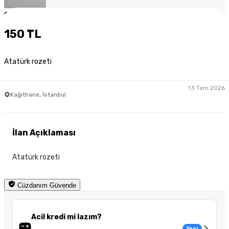
1
/
2
150 TL
Atatürk rozeti
13 Tem 2026
Kağıthane, İstanbul
İlan Açıklaması
Atatürk rozeti
Cüzdanım Güvende
Acil kredi mi lazım?
Yeni