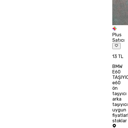
Plus
Satıcı
13 TL
BMW
E60
TAŞIYI
e60
ön
taşyıcı
arka
taşıyıcı
uygun
fiyatlar
stoklar