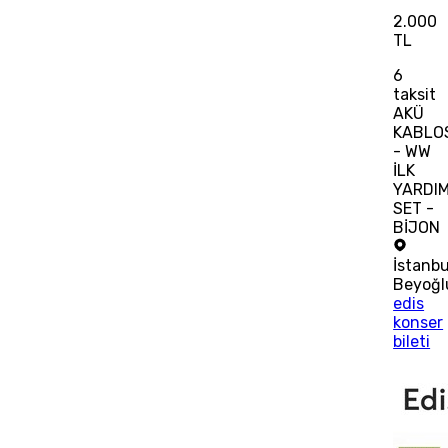
2.000
TL
6
taksit
AKÜ
KABLO
- WW
İLK
YARDI
SET -
BİJON
İstanbu
Beyoğl
edis
konser
bileti