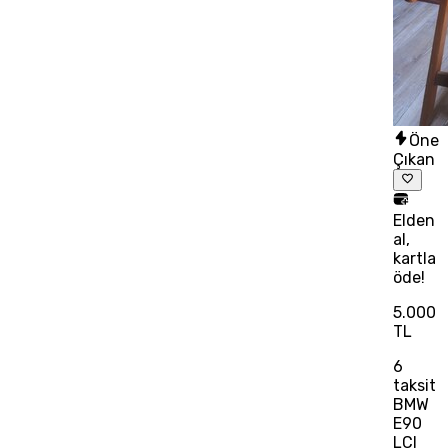
Öne
Çıkan
Elden
al,
kartla
öde!
5.000
TL
6
taksit
BMW
E90
LCI