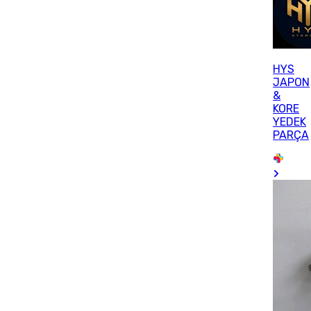
HYS
JAPON
&
KORE
YEDEK
PARÇA