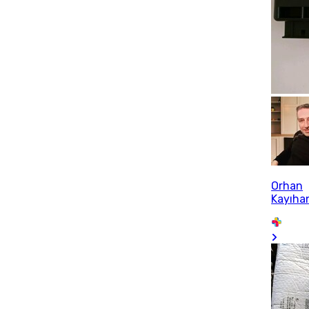
Orhan
Kayıha