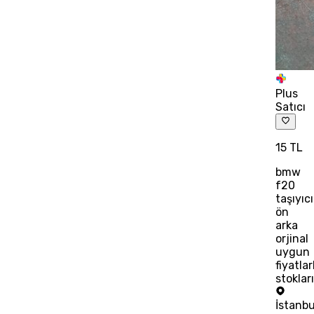
Plus
Satıcı
15 TL
bmw
f20
taşıyıcı
ön
arka
orjinal
uygun
fiyatlar
stoklar
İstanbu