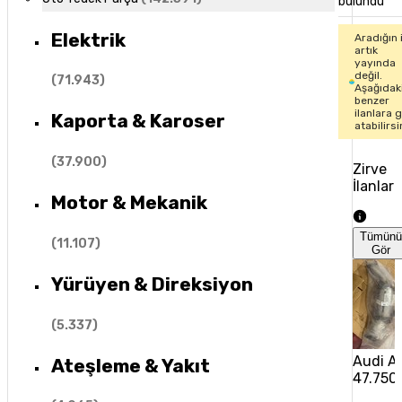
bulundu
Elektrik
Aradığın 
artık
yayında
değil.
(
71.943
)
Aşağıdak
benzer
ilanlara 
Kaporta & Karoser
atabilirsi
(
37.900
)
Zirve
İlanlar
Motor & Mekanik
Tümün
(
11.107
)
Gör
Yürüyen & Direksiyon
(
5.337
)
Audi A6
Ateşleme & Yakıt
47.750