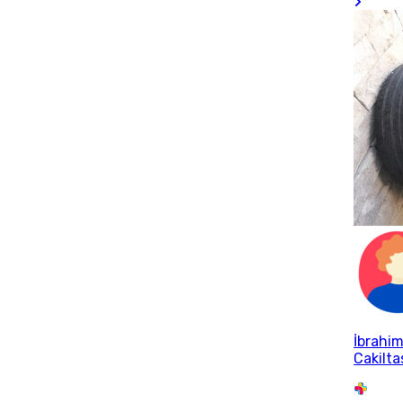
İbrahi
Cakilta