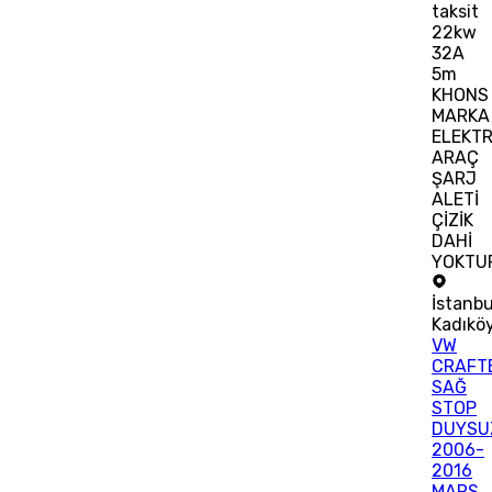
taksit
22kw
32A
5m
KHONS
MARKA
ELEKTR
ARAÇ
ŞARJ
ALETİ
ÇİZİK
DAHİ
YOKTU
İstanbu
Kadıkö
VW
CRAFT
SAĞ
STOP
DUYSU
2006-
2016
MARS