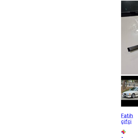
Fatih
çifçi