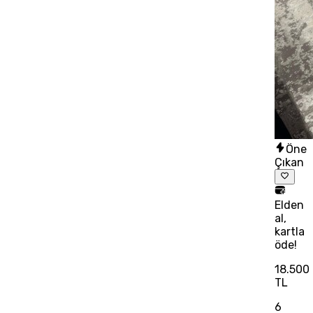
Öne
Çıkan
Elden
al,
kartla
öde!
18.500
TL
6