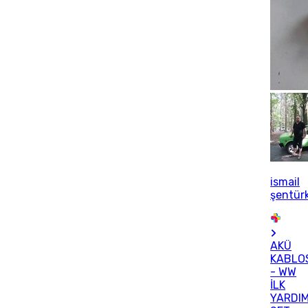
ismail
şentür
AKÜ
KABLO
- WW
İLK
YARDI