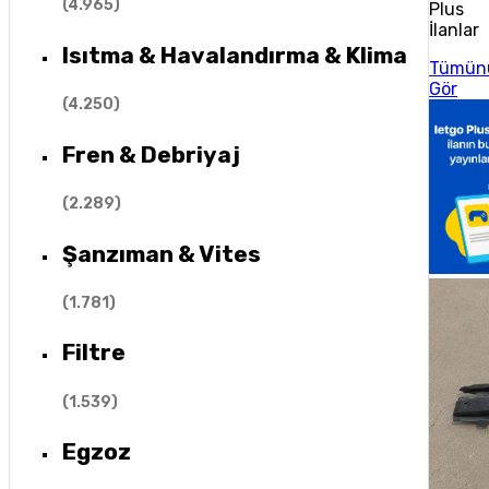
(
4.965
)
Plus
İlanlar
Isıtma & Havalandırma & Klima
Tümün
Gör
(
4.250
)
Fren & Debriyaj
(
2.289
)
Şanzıman & Vites
(
1.781
)
Filtre
(
1.539
)
Egzoz