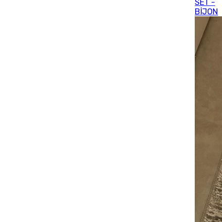
SET -
BİJON