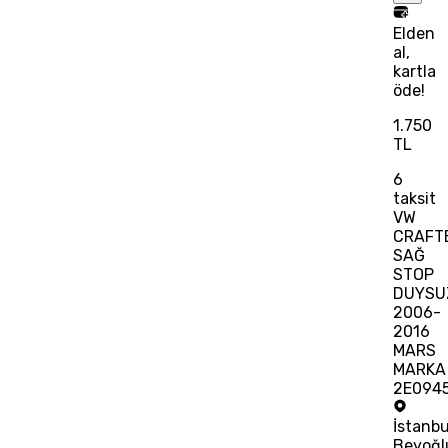
Elden
al,
kartla
öde!
1.750
TL
6
taksit
VW
CRAFT
SAĞ
STOP
DUYSU
2006-
2016
MARS
MARKA
2E094
İstanbu
Beyoğl