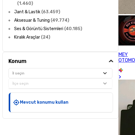
(
1.460
)
Jant & Lastik
(
63.459
)
Aksesuar & Tuning
(
49.774
)
Ses & Görüntü Sistemleri
(
40.185
)
Kiralık Araçlar
(
24
)
MEY
OTOMO
Konum
İl seçin
İlçe seçin
Mevcut konumu kullan