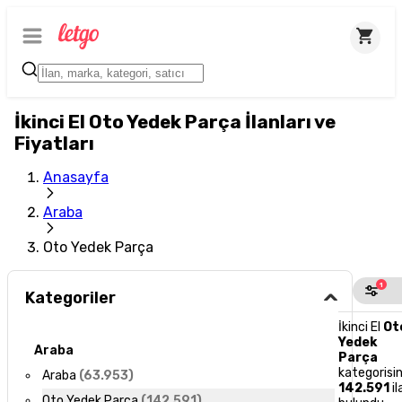
İkinci El Oto Yedek Parça İlanları ve
Fiyatları
Anasayfa
Araba
Oto Yedek Parça
1
Kategoriler
İkinci El
Ot
Yedek
Araba
Parça
kategorisi
Araba
(
63.953
)
142.591
il
Oto Yedek Parça
(
142.591
)